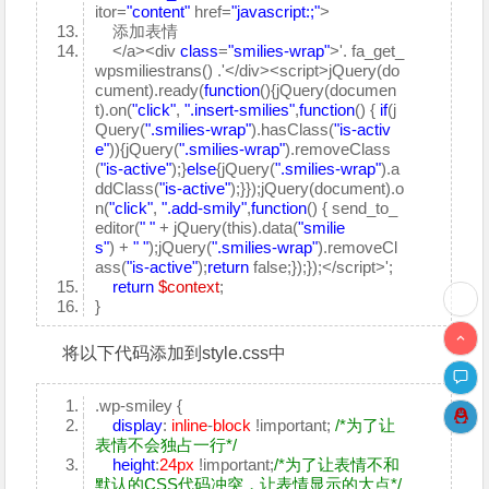
itor=
"content"
href=
"javascript:;"
>
添加表情
</a><div
class
=
"smilies-wrap"
>'. fa_get_
wpsmiliestrans() .'</div><script>jQuery(do
cument).ready(
function
(){jQuery(documen
t).on(
"click"
,
".insert-smilies"
,
function
() {
if
(j
Query(
".smilies-wrap"
).hasClass(
"is-activ
e"
)){jQuery(
".smilies-wrap"
).removeClass
(
"is-active"
);}
else
{jQuery(
".smilies-wrap"
).a
ddClass(
"is-active"
);}});jQuery(document).o
n(
"click"
,
".add-smily"
,
function
() { send_to_
editor(
" "
+ jQuery(this).data(
"smilie
s"
) +
" "
);jQuery(
".smilies-wrap"
).removeCl
ass(
"is-active"
);
return
false;});});</script>';
return
$context
;
}
将以下代码添加到style.css中
.wp-smiley {
display
:
inline
-
block
!important;
/*为了让
表情不会独占一行*/
height
:
24px
!important;
/*为了让表情不和
默认的CSS代码冲突，让表情显示的大点*/