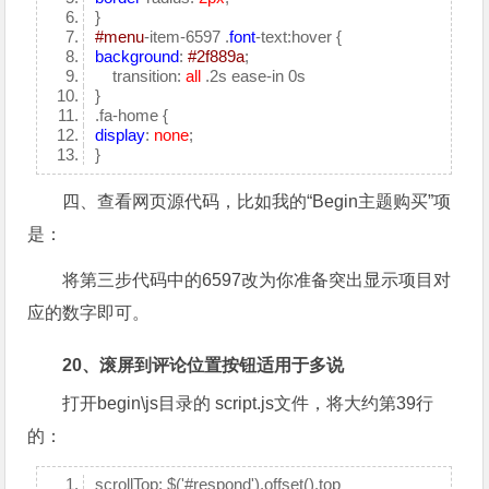
}
#menu
-item-6597 .
font
-text:hover {
background
:
#2f889a
;
transition:
all
.2s ease-in 0s
}
.fa-home {
display
:
none
;
}
四、查看网页源代码，比如我的“Begin主题购买”项
是：
将第三步代码中的6597改为你准备突出显示项目对
应的数字即可。
20、滚屏到评论位置按钮适用于多说
打开begin\js目录的 script.js文件，将大约第39行
的：
scrollTop: $('#respond').offset().top