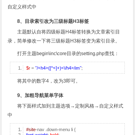
自定义样式中
8、目录索引改为三级标题H3标签
主题默认自将四级标题H4标签转换为文章索引目
录，简单修改一下将三级标题H3标签变为索引目录。
打开主题begin\inc\core目录的setting.php查找：
$r
=
"/<h4>([^<]+)<\/h4>/im"
;
将其中的数字4，改为3即可。
9、加粗导航菜单字体
将下面样式加到主题选项→定制风格→自定义样式
中
#site
-nav .down-menu li {
font-weight
:
bold
;