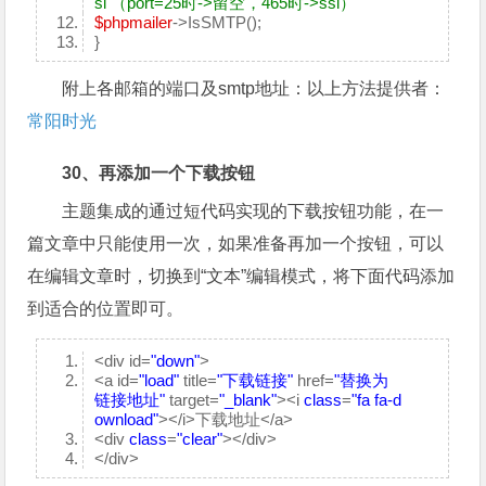
sl （port=25时->留空，465时->ssl）
$phpmailer
->IsSMTP();
}
附上各邮箱的端口及smtp地址：以上方法提供者：
常阳时光
30、再添加一个下载按钮
主题集成的通过短代码实现的下载按钮功能，在一
篇文章中只能使用一次，如果准备再加一个按钮，可以
在编辑文章时，切换到“文本”编辑模式，将下面代码添加
到适合的位置即可。
<div id=
"down"
>
<a id=
"load"
title=
"下载链接"
href=
"替换为
链接地址"
target=
"_blank"
><i
class
=
"fa fa-d
ownload"
></i>下载地址</a>
<div
class
=
"clear"
></div>
</div>