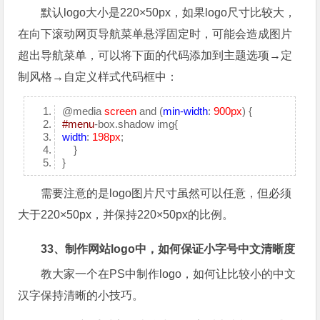
默认logo大小是220×50px，如果logo尺寸比较大，
在向下滚动网页导航菜单悬浮固定时，可能会造成图片
超出导航菜单，可以将下面的代码添加到主题选项→定
制风格→自定义样式代码框中：
@media
screen
and (
min-width
:
900px
) {
#menu
-box.shadow img{
width
:
198px
;
}
}
需要注意的是logo图片尺寸虽然可以任意，但必须
大于220×50px，并保持220×50px的比例。
33、制作网站logo中，如何保证小字号中文清晰度
教大家一个在PS中制作logo，如何让比较小的中文
汉字保持清晰的小技巧。