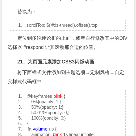
替换为：
scrollTop: $('#ds-thread').offset().top
定位到多说评论框的上面，或者自行修改其中的DIV
选择器 #respond 让其滚动那合适的位置。
21、为页面元素添加CSS3闪烁动画
将下面样式文件添加到主题选项→定制风格→自定
义样式代码框中：
@keyframes
blink
{
0%{opacity: 1;}
50%{opacity: 1;}
50.01%{opacity: 0;}
100%{opacity: 0;}
}
.fa-
volume
-up {
animation:
blink
1s linear infinite;