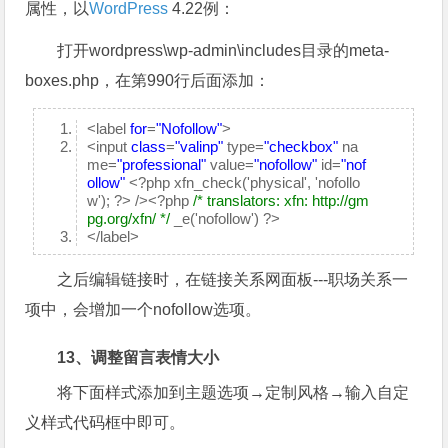
属性，以
WordPress
4.22例：
打开wordpress\wp-admin\includes目录的meta-
boxes.php，在第990行后面添加：
<label
for
=
"Nofollow"
>
<input
class
=
"valinp"
type=
"checkbox"
na
me=
"professional"
value=
"nofollow"
id=
"nof
ollow"
<?php xfn_check('physical', 'nofollo
w'); ?> /><?php
/* translators: xfn: http://gm
pg.org/xfn/ */
_e('nofollow') ?>
</label>
之后编辑链接时，在链接关系网面板---职场关系一
项中，会增加一个nofollow选项。
13、调整留言表情大小
将下面样式添加到主题选项→定制风格→输入自定
义样式代码框中即可。