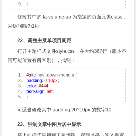
}
修改其中的 fa-
volume
-up 为指定的页面元素class，
闪烁间隔为1秒。
22、调整主菜单项目间距
打开主题样式文件style.css，在大约367行（版本不
同可能位置有所区别），找到：
#site
-nav .down-menu a {
padding
: 0
10px
;
color
:
#444
;
text-align
:
left
;
}
可适当修改其中
padding
:?0?
10px
的数字10。
23、强制文章中图片居中显示
将下面样式添加到主题选项→定制风格→输入自定