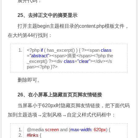
展开代码：
25、去掉正文中的摘要显示
打开主题begin主题根目录的content.php模板文件，
在大约第44行找到：
<?php
if
( has_excerpt() ) { ?><span
class
=
"abstract"
><span>摘要</span><?php the
_excerpt() ?><div
class
=
"clear"
></div></s
pan><?php }?>
删除即可。
26、在小屏幕上隐藏首页页脚友情链接
当屏幕小于
620px
时隐藏页脚友情链接，把下面代码
加到主题选项→定制风格→自定义样式代码框中：
@media
screen
and (
max-width
:
620px
) {
#links
{