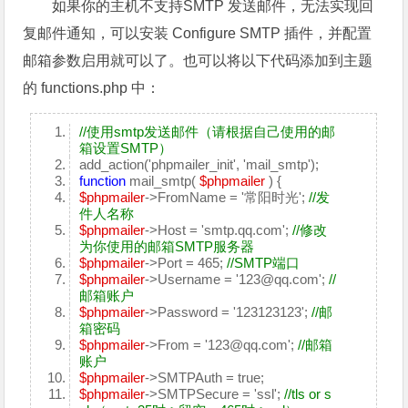
如果你的主机不支持SMTP 发送邮件，无法实现回
复邮件通知，可以安装 Configure SMTP 插件，并配置
邮箱参数启用就可以了。也可以将以下代码添加到主题
的 functions.php 中：
//使用smtp发送邮件（请根据自己使用的邮
箱设置SMTP）
add_action('phpmailer_init', 'mail_smtp');
function
mail_smtp(
$phpmailer
) {
$phpmailer
->FromName = '常阳时光';
//发
件人名称
$phpmailer
->Host = 'smtp.qq.com';
//修改
为你使用的邮箱SMTP服务器
$phpmailer
->Port = 465;
//SMTP端口
$phpmailer
->Username = '123@qq.com';
//
邮箱账户
$phpmailer
->Password = '123123123';
//邮
箱密码
$phpmailer
->From = '123@qq.com';
//邮箱
账户
$phpmailer
->SMTPAuth = true;
$phpmailer
->SMTPSecure = 'ssl';
//tls or s