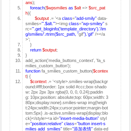
ans
);
foreach
(
$wpsmilies
as
$alt
=>
$src_pat
h
){
$output
.= '<a
class
=
"add-smily"
data-
smilies=
"'.$alt.'"
><img
class
=
"wp-smiley"
s
rc=
"'.get_bloginfo('template_directory').'/im
g/smilies/'.rtrim($src_path, "
gif
").'gif"
/></a
>';
}
return
$output
;
}
add_action('media_buttons_context', 'fa_s
milies_custom_button');
function
fa_smilies_custom_button(
$contex
t
) {
$context
.= '<style>.smilies-wrap{backgr
ound:#fff;border: 1px solid #ccc;box-shado
w: 2px 2px 3px rgba(0, 0, 0, 0.24);paddin
g: 10px;position: absolute;top: 60px;width: 3
80px;display:none}.smilies-wrap img{heigh
t:24px;width:24px;cursor:pointer;margin-bot
tom:5px} .is-active.smilies-wrap{display:blo
ck}</style><a id=
"insert-media-button"
styl
e=
"position:relative"
class
=
"button insert-s
milies add_smilies"
title=
"添加表情"
data-ed