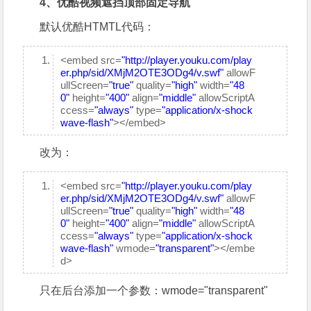
4、优酷视频遮挡顶部固定导航
默认优酷HTMTL代码：
<embed src=
"http://player.youku.com/play
er.php/sid/XMjM2OTE3ODg4/v.swf"
allowF
ullScreen=
"true"
quality=
"high"
width=
"48
0"
height=
"400"
align=
"middle"
allowScriptA
ccess=
"always"
type=
"application/x-shock
wave-flash"
></embed>
改为：
<embed src=
"http://player.youku.com/play
er.php/sid/XMjM2OTE3ODg4/v.swf"
allowF
ullScreen=
"true"
quality=
"high"
width=
"48
0"
height=
"400"
align=
"middle"
allowScriptA
ccess=
"always"
type=
"application/x-shock
wave-flash"
wmode=
"transparent"
></embe
d>
只在后台添加一个参数：wmode="transparent"