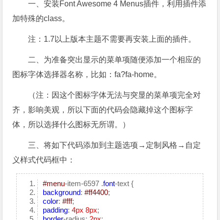
一、安装Font Awesome 4 Menus插件，利用插件添
加特殊的class。
注：1.7以上版本主题不需要再安装上面的插件。
二、为准备突出显示的菜单项随便添加一个相应的
图标字体选择器名称，比如：
fa?fa-home。
（注：因这个图标字体无法与突显的菜单项完全对
齐，影响美观，所以下面的代码会隐藏掉这个图标字
体，所以选择什么图标无所谓。）
三、将如下代码添加到主题选项→定制风格→自定
义样式代码框中：
#menu
-item-6597 .
font
-text {
background
:
#ff4400
;
color
:
#fff
;
padding
:
4px
8px
;
border
-radius:
2px
;