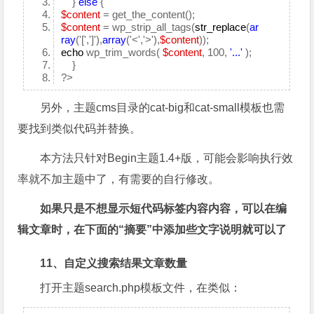
}
else
{
$content
= get_the_content();
$content
= wp_strip_all_tags(
str_replace
(
ar
ray
('[',']'),
array
('<','>'),
$content
));
echo
wp_trim_words(
$content
, 100,
'...'
);
}
?>
另外，主题cms目录的cat-big和cat-small模板也需
要找到类似代码并替换。
本方法只针对Begin主题1.4+版，可能会影响执行效
率就不加主题中了，有需要的自行修改。
如果只是不想显示短代码标签内容内容，可以在编
辑文章时，在下面的“摘要”中添加些文字说明就可以了
11、自定义搜索结果文章数量
打开主题search.php模板文件，在类似：