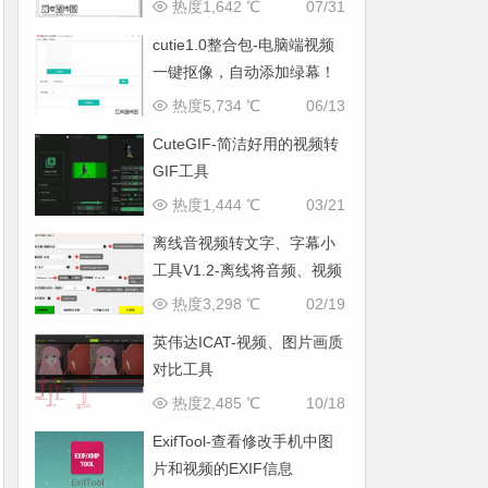
程清理工具
热度1,642 ℃
07/31
cutie1.0整合包-电脑端视频
一键抠像，自动添加绿幕！
热度5,734 ℃
06/13
CuteGIF-简洁好用的视频转
GIF工具
热度1,444 ℃
03/21
离线音视频转文字、字幕小
工具V1.2-离线将音频、视频
转成文字或者字幕文件，支
热度3,298 ℃
02/19
持100多种语言，自动翻译
英伟达ICAT-视频、图片画质
对比工具
热度2,485 ℃
10/18
ExifTool-查看修改手机中图
片和视频的EXIF信息