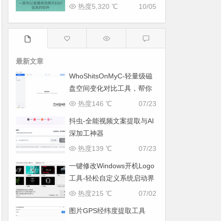
热度5,320 ℃
10/05
最新文章
WhoShitsOnMyC-轻量级磁
盘空间变化对比工具，帮你
找出“吃掉”空间的罪魁祸首
热度146 ℃
07/23
抖虫-全能视频文案提取与AI
深加工神器
热度139 ℃
07/23
一键修改Windows开机Logo
工具-轻松自定义系统启动界
面
热度215 ℃
07/02
图片GPS经纬度提取工具