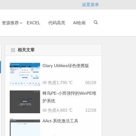
设置菜单
资源推荐
EXCEL
代码高亮
AI绘画
相关文章
Glary Utilities绿色便携版
热度1,795 ℃
05/28
蜂鸟PE-小而强悍的WinPE维
护系统
热度4,883 ℃
12/28
AAct-系统激活工具