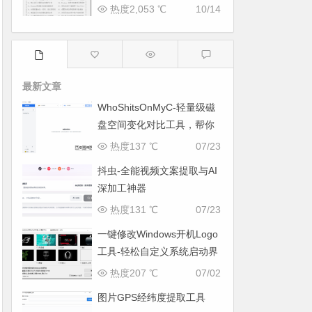
热度2,053 ℃
10/14
最新文章
WhoShitsOnMyC-轻量级磁
盘空间变化对比工具，帮你
找出“吃掉”空间的罪魁祸首
热度137 ℃
07/23
抖虫-全能视频文案提取与AI
深加工神器
热度131 ℃
07/23
一键修改Windows开机Logo
工具-轻松自定义系统启动界
面
热度207 ℃
07/02
图片GPS经纬度提取工具