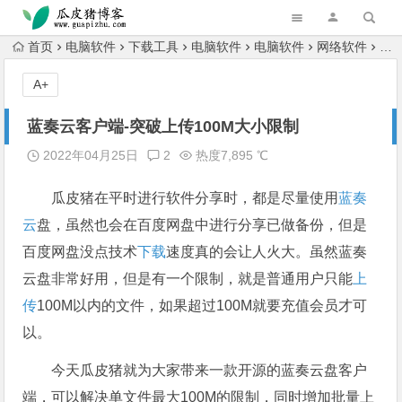
跳转到主内容
首页
电脑软件
下载工具
电脑软件
电脑软件
网络软件
蓝
A+
蓝奏云客户端-突破上传100M大小限制
2022年04月25日
2
热度7,895 ℃
瓜皮猪在平时进行软件分享时，都是尽量使用
蓝奏
云
盘，虽然也会在百度网盘中进行分享已做备份，但是
百度网盘没点技术
下载
速度真的会让人火大。虽然蓝奏
云盘非常好用，但是有一个限制，就是普通用户只能
上
传
100M以内的文件，如果超过100M就要充值会员才可
以。
今天瓜皮猪就为大家带来一款开源的蓝奏云盘客户
端，可以解决单文件最大100M的限制，同时增加批量上