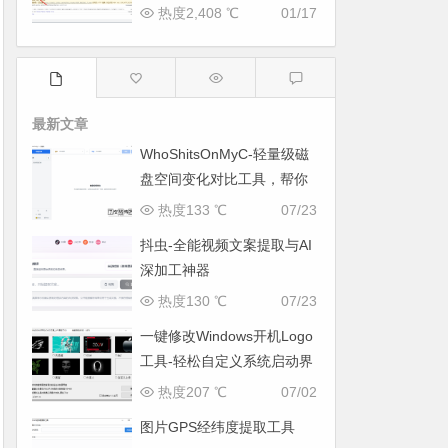
热度2,408 ℃
01/17
最新文章
WhoShitsOnMyC-轻量级磁
盘空间变化对比工具，帮你
找出“吃掉”空间的罪魁祸首
热度133 ℃
07/23
抖虫-全能视频文案提取与AI
深加工神器
热度130 ℃
07/23
一键修改Windows开机Logo
工具-轻松自定义系统启动界
面
热度207 ℃
07/02
图片GPS经纬度提取工具