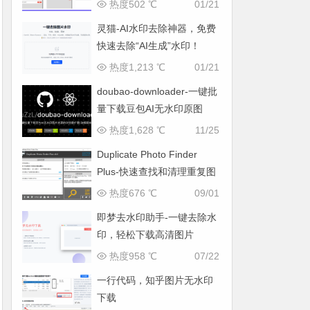
热度502 ℃
01/21
灵猫-AI水印去除神器，免费
快速去除“AI生成”水印！
热度1,213 ℃
01/21
doubao-downloader-一键批
量下载豆包AI无水印原图
热度1,628 ℃
11/25
Duplicate Photo Finder
Plus-快速查找和清理重复图
片
热度676 ℃
09/01
即梦去水印助手-一键去除水
印，轻松下载高清图片
热度958 ℃
07/22
一行代码，知乎图片无水印
下载