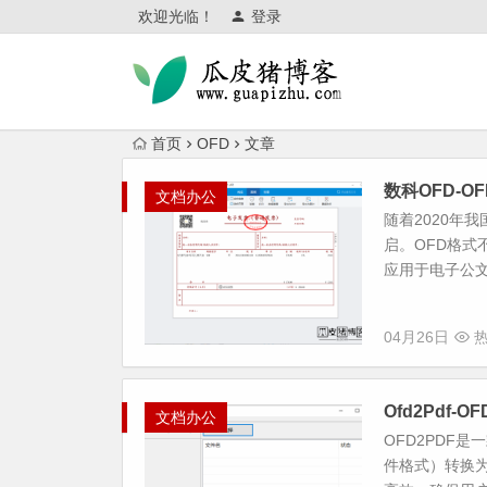
欢迎光临！
登录
首页
OFD
文章
数科OFD-O
文档办公
随着2020年
启。OFD格
应用于电子公文
04月26日
热
Ofd2Pdf-
文档办公
OFD2PDF
件格式）转换