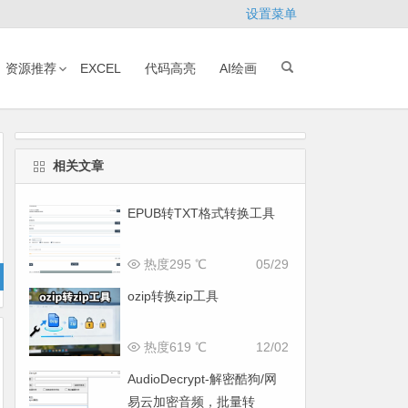
设置菜单
资源推荐
EXCEL
代码高亮
AI绘画
相关文章
EPUB转TXT格式转换工具
热度295 ℃
05/29
ozip转换zip工具
热度619 ℃
12/02
AudioDecrypt-解密酷狗/网
易云加密音频，批量转