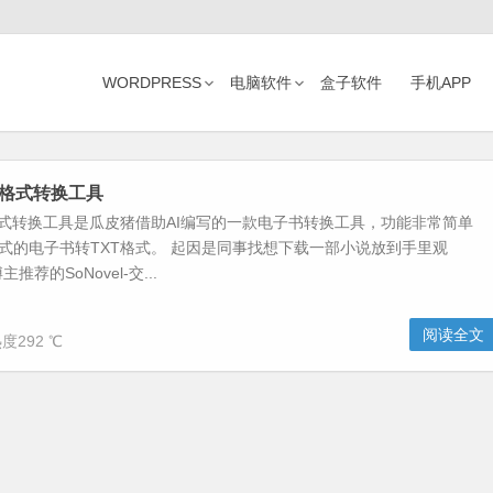
WORDPRESS
电脑软件
盒子软件
手机APP
T格式转换工具
T格式转换工具是瓜皮猪借助AI编写的一款电子书转换工具，功能非常简单
格式的电子书转TXT格式。 起因是同事找想下载一部小说放到手里观
荐的SoNovel-交...
阅读全文
度292 ℃