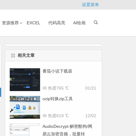
设置菜单
资源推荐
EXCEL
代码高亮
AI绘画
相关文章
番茄小说下载器
热度765 ℃
01/21
ozip转换zip工具
热度619 ℃
12/02
AudioDecrypt-解密酷狗/网
易云加密音频，批量转