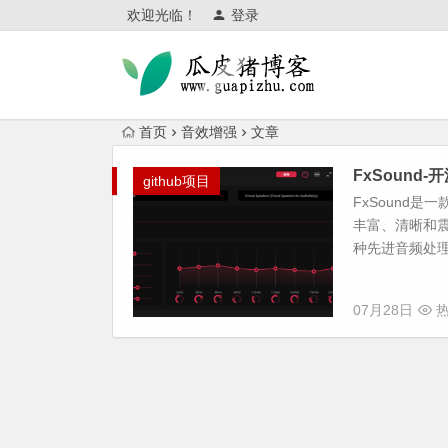
欢迎光临！
登录
首页
音效增强
文章
FxSound
github项目
FxSound
丰富、清晰和震
种先进音频处理
07月28日
热