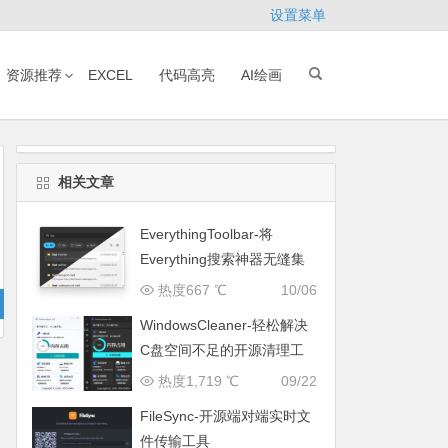
设置菜单
资源推荐
EXCEL
代码高亮
AI绘画
相关文章
EverythingToolbar-将
Everything搜索神器无缝集
成到系统任务栏
热度667 ℃
10/06
WindowsCleaner-轻松解决
C盘空间不足的开源清理工
具
热度1,719 ℃
09/22
FileSync-开源端对端实时文
件传输工具