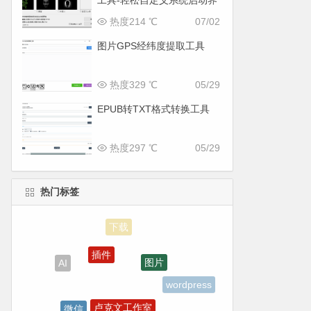
工具-轻松自定义系统启动界
面
热度214 ℃
07/02
图片GPS经纬度提取工具
热度329 ℃
05/29
EPUB转TXT格式转换工具
热度297 ℃
05/29
热门标签
插件
图片
AI
wordpress
卢克文工作室
微信