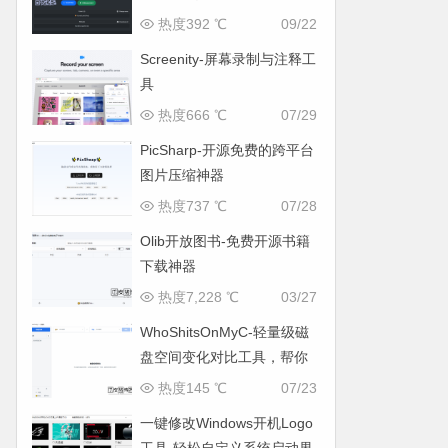
热度392 ℃
09/22
Screenity-屏幕录制与注释工
具
热度666 ℃
07/29
PicSharp-开源免费的跨平台
图片压缩神器
热度737 ℃
07/28
Olib开放图书-免费开源书籍
下载神器
热度7,228 ℃
03/27
WhoShitsOnMyC-轻量级磁
盘空间变化对比工具，帮你
找出“吃掉”空间的罪魁祸首
热度145 ℃
07/23
一键修改Windows开机Logo