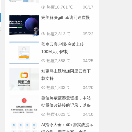
热度10,761 ℃
06/17
完美解决github访问速度慢
热度2,813 ℃
05/22
蓝奏云客户端-突破上传
100M大小限制
热度7,888 ℃
04/25
知更鸟主题增加阿里云盘下
载支持
热度1,833 ℃
04/20
微信屏蔽蓝奏云链接，本站
批量修改链接的记录，以备
日后查询。
热度4,023 ℃
04/10
AI指令大全：40+套实战提示