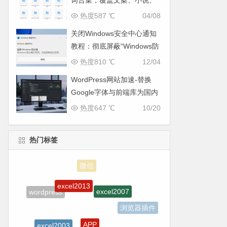
词合集，覆盖文案、小说、
运营全场景
热度587 ℃
04/08
关闭Windows安全中心通知
教程：彻底屏蔽“Windows防
火墙已关闭”弹窗
热度810 ℃
12/04
WordPress网站加速-替换
Google字体与前端库为国内
CDN镜像
热度647 ℃
10/20
热门标签
excel2013
excel2007
wordpress
浏览器插件
APP
excel2003