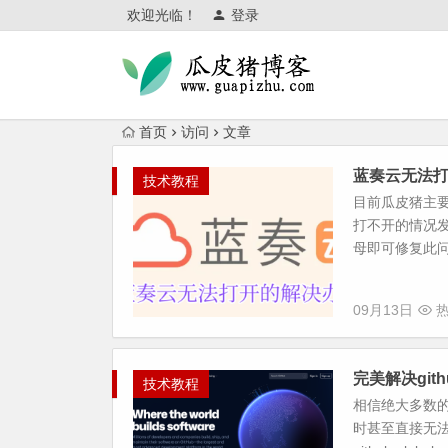
欢迎光临！
登录
首页
访问
文章
蓝奏云无法
技术教程
目前瓜皮猪主
打不开的情况
母即可修复此问
09月13日
热
完美解决git
技术教程
相信绝大多数的
时甚至直接无法