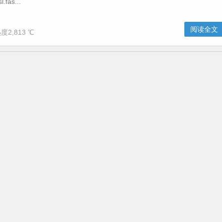
l.fas...
阅读全文
度2,813 ℃