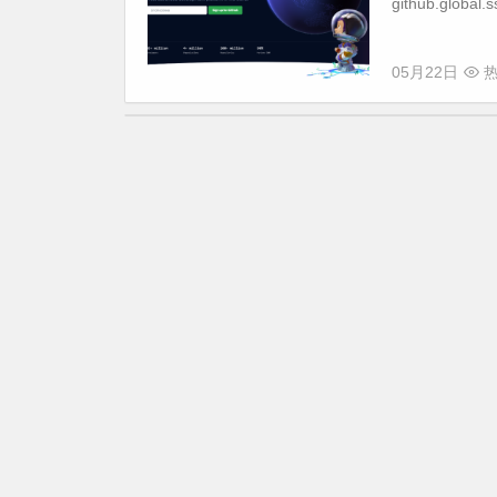
github.global.ss
05月22日
热