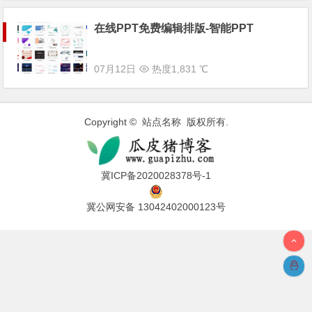
在线PPT免费编辑排版-智能PPT
07月12日
热度1,831 ℃
Copyright © 站点名称 版权所有.
冀ICP备2020028378号-1
冀公网安备 13042402000123号