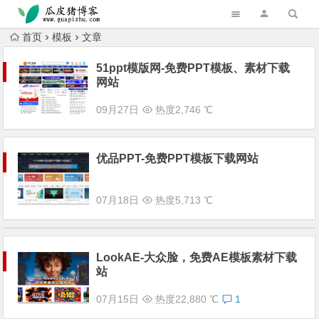
跳转到主内容
首页
模板
文章
51ppt模版网-免费PPT模板、素材下载
网站
09月27日
热度2,746 ℃
优品PPT-免费PPT模板下载网站
07月18日
热度5,713 ℃
LookAE-大众脸，免费AE模板素材下载
站
07月15日
热度22,880 ℃
1