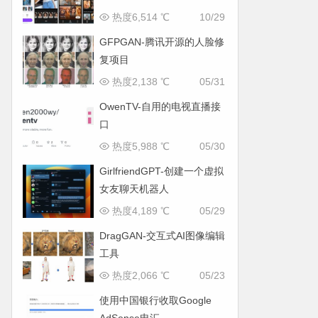
热度6,514 ℃
10/29
GFPGAN-腾讯开源的人脸修
复项目
热度2,138 ℃
05/31
OwenTV-自用的电视直播接
口
热度5,988 ℃
05/30
GirlfriendGPT-创建一个虚拟
女友聊天机器人
热度4,189 ℃
05/29
DragGAN-交互式AI图像编辑
工具
热度2,066 ℃
05/23
使用中国银行收取Google