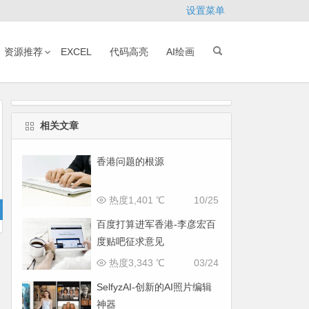
设置菜单
资源推荐
EXCEL
代码高亮
AI绘画
相关文章
香港问题的根源
热度1,401 ℃
10/25
百度打算进军香港-李彦宏百
度贴吧征求意见
热度3,343 ℃
03/24
SelfyzAI-创新的AI照片编辑
神器