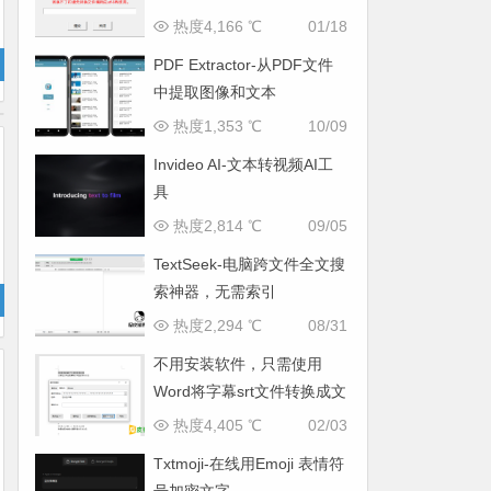
热度4,166 ℃
01/18
PDF Extractor-从PDF文件
中提取图像和文本
热度1,353 ℃
10/09
Invideo AI-文本转视频AI工
具
热度2,814 ℃
09/05
TextSeek-电脑跨文件全文搜
索神器，无需索引
热度2,294 ℃
08/31
不用安装软件，只需使用
Word将字幕srt文件转换成文
本
热度4,405 ℃
02/03
Txtmoji-在线用Emoji 表情符