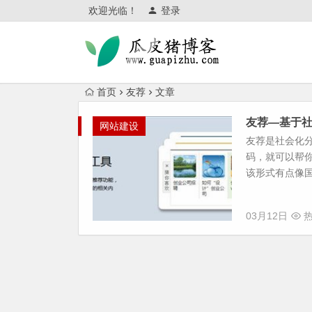
欢迎光临！
登录
首页
友荐
文章
友荐—基于
网站建设
友荐是社会化分
码，就可以帮
该形式有点像国外的s
03月12日
热