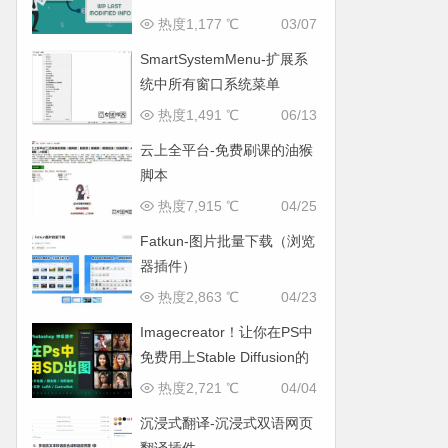
新时间
热度1,177 ℃
03/07
SmartSystemMenu-扩展系
统中所有窗口系统菜单
热度1,491 ℃
06/13
云上全平台-免费刷课的油猴
脚本
热度7,915 ℃
04/25
Fatkun-图片批量下载（浏览
器插件）
热度2,863 ℃
04/23
Imagecreator！让你在PS中
免费用上Stable Diffusion的
神级插件
热度2,721 ℃
04/04
沉浸式翻译-沉浸式双语网页