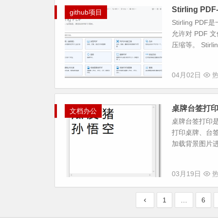
Stirling
github项目
Stirling
允许对 PDF
压缩等。 Stirlin.
04月02日
热
桌牌台签打印
文档办公
桌牌台签打印是
打印桌牌、台
加载背景图片进
03月19日
热
1
…
6