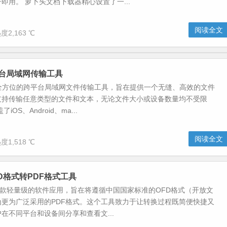
即用。 萝卜头文档下载器精心设置了一...
阅读全文
度2,163 ℃
-全平台局域网传输工具
是一个全方位的跨平台局域网文件传输工具，旨在提供一个无缝、高效的文件
支持传输任意类型的文件和文本，无论文件大小或设备数量均不受限
iOS、Android、ma...
阅读全文
度1,518 ℃
OFD格式转PDF格式工具
是一款轻量级的软件应用，旨在将遵循中国国家标准的OFD格式（开放文
为更为广泛采用的PDF格式。这个工具致力于让转换过程既简便快捷又
在不同平台和设备间分享和查看文...