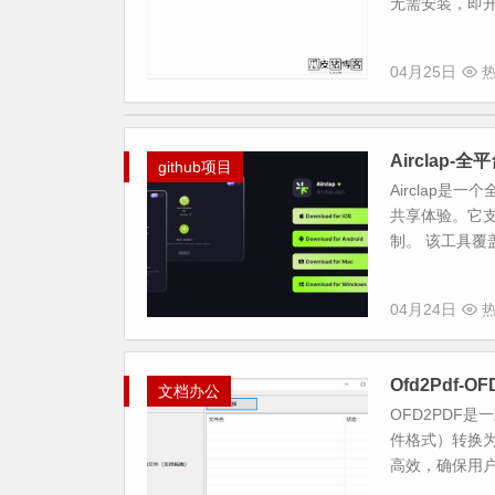
无需安装，即开
04月25日
热
Airclap
github项目
Airclap
共享体验。它
制。 该工具覆盖了
04月24日
热
Ofd2Pdf-
文档办公
OFD2PDF
件格式）转换
高效，确保用户