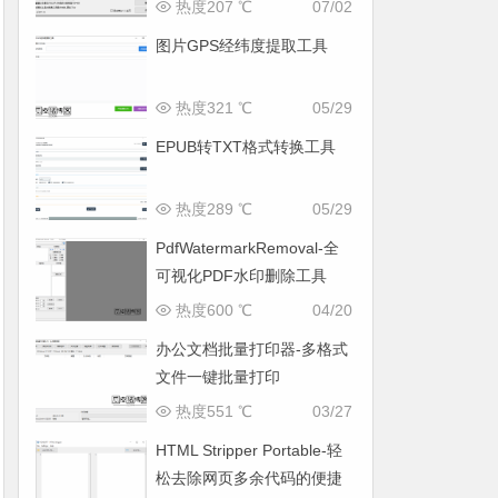
面
热度207 ℃
07/02
图片GPS经纬度提取工具
热度321 ℃
05/29
EPUB转TXT格式转换工具
热度289 ℃
05/29
PdfWatermarkRemoval-全
可视化PDF水印删除工具
热度600 ℃
04/20
办公文档批量打印器-多格式
文件一键批量打印
热度551 ℃
03/27
HTML Stripper Portable-轻
松去除网页多余代码的便捷