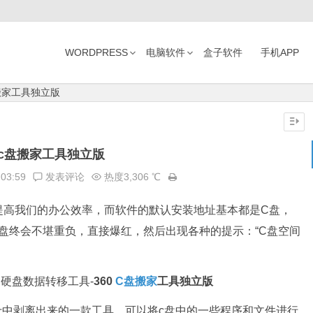
WORDPRESS
电脑软件
盒子软件
手机APP
盘搬家工具独立版
0c盘搬家工具独立版
:03:59
发表评论
热度3,306 ℃
提高我们的办公效率，而软件的默认安装地址基本都是C盘，
盘终会不堪重负，直接爆红，然后出现各种的提示：“C盘空间
硬盘数据转移工具-
360
C盘搬家
工具独立版
卫士中剥离出来的一款工具，
可以将c盘中的一些程序和文件进行