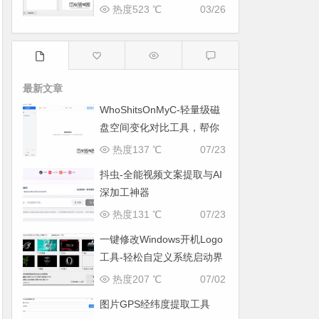
工具
热度523 ℃
03/26
最新文章
WhoShitsOnMyC-轻量级磁
盘空间变化对比工具，帮你
找出“吃掉”空间的罪魁祸首
热度137 ℃
07/23
抖虫-全能视频文案提取与AI
深加工神器
热度131 ℃
07/23
一键修改Windows开机Logo
工具-轻松自定义系统启动界
面
热度207 ℃
07/02
图片GPS经纬度提取工具