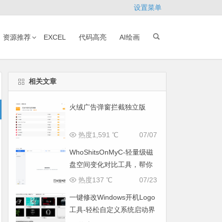
设置菜单
资源推荐
EXCEL
代码高亮
AI绘画
相关文章
火绒广告弹窗拦截独立版
热度1,591 ℃
07/07
WhoShitsOnMyC-轻量级磁
盘空间变化对比工具，帮你
找出“吃掉”空间的罪魁祸首
热度137 ℃
07/23
一键修改Windows开机Logo
工具-轻松自定义系统启动界