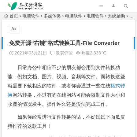
跳转到主内容
首页
电脑软件
多媒体类
电脑软件
电脑软件
系统辅助
免费
A+
免费开源“右键”格式转换工具-File Converter
2021年03月21日
发表评论
热度2,333 ℃
日常办公中相信不少的朋友都会用到文件转换功
能，例如文档、图片、视频、音频等文件。而转换这些
就需要下载相应的软件，或者你会通过一些在线
格式转
换
网站转换，不过有的在线网站可能会限制文件大小和
收费的情况发生。操作许久还是没法完成工作。
如果你经常进行文件转换的话，不妨试试下面瓜皮
猪推荐的这款工具！