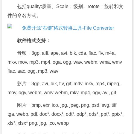
包括quality:质量、Scale：级别、rotote：旋转和文
件的命名方式。
软件格式支持：
音频：3gp, aiff, ape, avi, bik, cda, flac, flv, m4a,
mkv, mov, mp3, mp4, oga, ogg, wav, webm, wma, wmv
flac, aac, ogg, mp3, wav
影片：3gp, avi, bik, flv, gif, m4v, mkv, mp4, mpeg,
mov, ogv, webm, wmv webm, mkv, mp4, ogv, avi, gif
图片：bmp, exr, ico, jpg, jpeg, png, psd, svg, tiff,
tga, webp, pdf, doc*, docx*, odt*, odp*, ods*, ppt*, pptx*,
xls*, xlsx* png, jpg, ico, webp