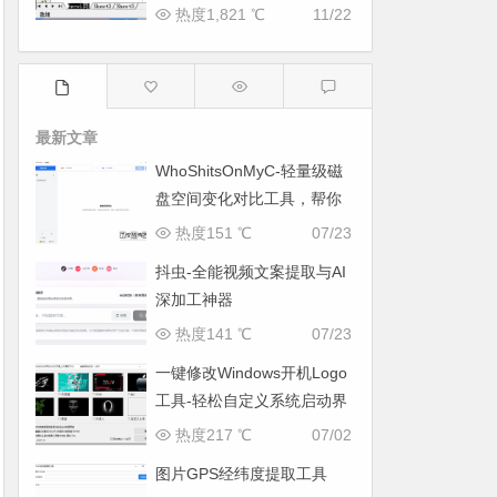
热度1,821 ℃
11/22
最新文章
WhoShitsOnMyC-轻量级磁
盘空间变化对比工具，帮你
找出“吃掉”空间的罪魁祸首
热度151 ℃
07/23
抖虫-全能视频文案提取与AI
深加工神器
热度141 ℃
07/23
一键修改Windows开机Logo
工具-轻松自定义系统启动界
面
热度217 ℃
07/02
图片GPS经纬度提取工具