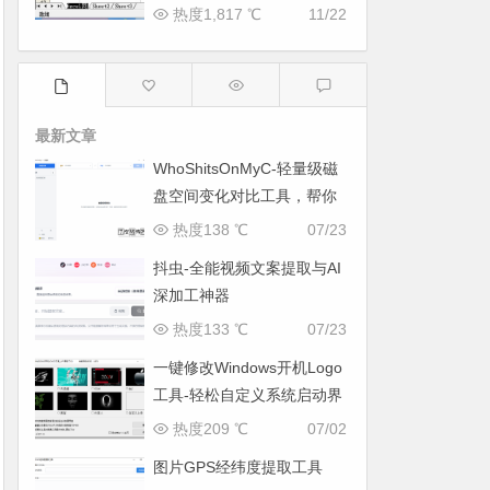
热度1,817 ℃
11/22
最新文章
WhoShitsOnMyC-轻量级磁
盘空间变化对比工具，帮你
找出“吃掉”空间的罪魁祸首
热度138 ℃
07/23
抖虫-全能视频文案提取与AI
深加工神器
热度133 ℃
07/23
一键修改Windows开机Logo
工具-轻松自定义系统启动界
面
热度209 ℃
07/02
图片GPS经纬度提取工具