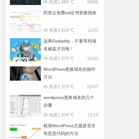
热度1,885 ℃
09/05
阿里云免费ssl证书更换指南
热度3,619 ℃
11/01
远离Godaddy，不要等到域
名被盗才后悔！
热度2,070 ℃
01/11
WordPress更换域名的操作
方法
热度1,379 ℃
01/07
wordpress更换域名的几个
步骤
热度1,833 ℃
12/19
检测WordPress主题是否含
有恶意代码的方法