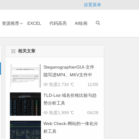
设置菜单
资源推荐
EXCEL
代码高亮
AI绘画
相关文章
SteganographierGUI-文件
隐写进MP4、MKV文件中
热度2,734 ℃
11/05
TLD-List-域名价格比较与趋
势分析工具
热度1,999 ℃
06/28
Web Check-网站的一体化分
析工具