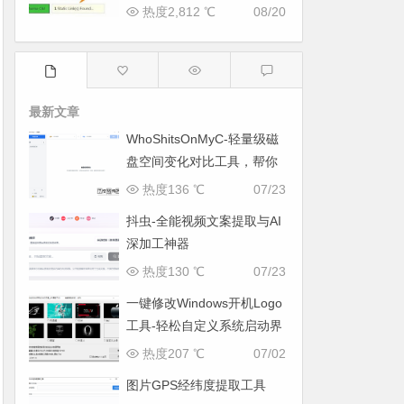
热度2,812 ℃
08/20
最新文章
WhoShitsOnMyC-轻量级磁
盘空间变化对比工具，帮你
找出“吃掉”空间的罪魁祸首
热度136 ℃
07/23
抖虫-全能视频文案提取与AI
深加工神器
热度130 ℃
07/23
一键修改Windows开机Logo
工具-轻松自定义系统启动界
面
热度207 ℃
07/02
图片GPS经纬度提取工具