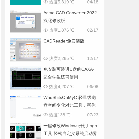
热度5,319 ℃
04/18
Acme CAD Converter 2022
汉化修改版
热度1,876 ℃
02/17
CADReader免安装版
热度2,285 ℃
12/17
免安装可装进U盘的CAXA-
适合学生练习使用
热度4,207 ℃
06/06
WhoShitsOnMyC-轻量级磁
盘空间变化对比工具，帮你
找出“吃掉”空间的罪魁祸首
热度138 ℃
07/23
一键修改Windows开机Logo
工具-轻松自定义系统启动界