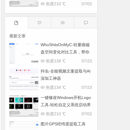
面
热度210 ℃
07/02
最新文章
WhoShitsOnMyC-轻量级磁
盘空间变化对比工具，帮你
找出“吃掉”空间的罪魁祸首
热度138 ℃
07/23
抖虫-全能视频文案提取与AI
深加工神器
热度134 ℃
07/23
一键修改Windows开机Logo
工具-轻松自定义系统启动界
面
热度210 ℃
07/02
图片GPS经纬度提取工具