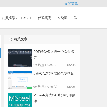
设置菜单
资源推荐
EXCEL
代码高亮
AI绘画
相关文章
PDF转CAD图纸一个命令搞
定
热度1,635 ℃
05/05
迅捷CAD转换器绿色便携版
热度2,076 ℃
05/05
MSteel-免费CAD批量打印插
件