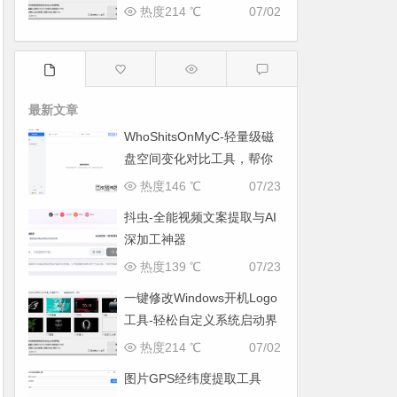
面
热度214 ℃
07/02
最新文章
WhoShitsOnMyC-轻量级磁
盘空间变化对比工具，帮你
找出“吃掉”空间的罪魁祸首
热度146 ℃
07/23
抖虫-全能视频文案提取与AI
深加工神器
热度139 ℃
07/23
一键修改Windows开机Logo
工具-轻松自定义系统启动界
面
热度214 ℃
07/02
图片GPS经纬度提取工具