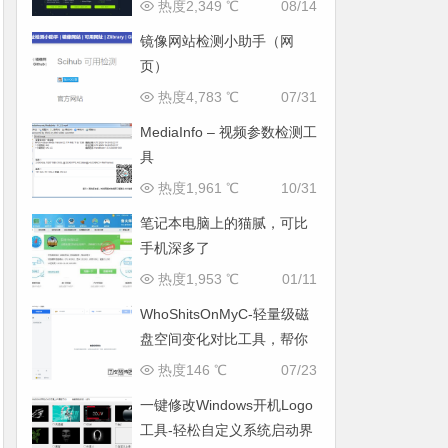
热度2,349 ℃
08/14
镜像网站检测小助手（网
页）
热度4,783 ℃
07/31
MediaInfo – 视频参数检测工
具
热度1,961 ℃
10/31
笔记本电脑上的猫腻，可比
手机深多了
热度1,953 ℃
01/11
WhoShitsOnMyC-轻量级磁
盘空间变化对比工具，帮你
找出“吃掉”空间的罪魁祸首
热度146 ℃
07/23
一键修改Windows开机Logo
工具-轻松自定义系统启动界