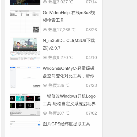
BT 种子和磁力链接
热度3,027 ℃
07/14
GetVideoHelp-在线m3u8视
频搜索工具
热度17,266 ℃
08/26
N_m3u8DL-CLI(M3U8下载
器)v2.9.7
热度9,270 ℃
04/10
WhoShitsOnMyC-轻量级磁
盘空间变化对比工具，帮你
找出“吃掉”空间的罪魁祸首
热度136 ℃
07/23
一键修改Windows开机Logo
工具-轻松自定义系统启动界
面
热度207 ℃
07/02
图片GPS经纬度提取工具