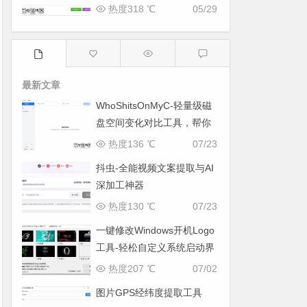
热度318 ℃
05/29
最新文章
WhoShitsOnMyC-轻量级磁
盘空间变化对比工具，帮你
找出“吃掉”空间的罪魁祸首
热度136 ℃
07/23
抖虫-全能视频文案提取与AI
深加工神器
热度130 ℃
07/23
一键修改Windows开机Logo
工具-轻松自定义系统启动界
面
热度207 ℃
07/02
图片GPS经纬度提取工具