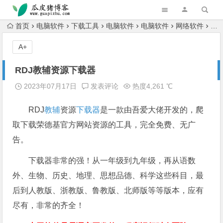
跳转到主内容
首页
电脑软件
下载工具
电脑软件
电脑软件
网络软件
R
A+
RDJ教辅资源下载器
2023年07月17日
发表评论
热度4,261 ℃
RDJ
教辅
资源
下载器
是一款由吾爱大佬开发的，爬
取下载荣德基官方网站资源的工具，完全免费、无广
告。
下载器非常的强！从一年级到九年级，再从语数
外、生物、历史、地理、思想品德、科学这些科目，最
后到人教版、浙教版、鲁教版、北师版等等版本，应有
尽有，非常的齐全！