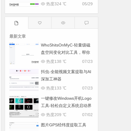
热度324 ℃
05/29
最新文章
WhoShitsOnMyC-轻量级磁
盘空间变化对比工具，帮你
找出“吃掉”空间的罪魁祸首
热度138 ℃
07/23
抖虫-全能视频文案提取与AI
深加工神器
热度133 ℃
07/23
一键修改Windows开机Logo
工具-轻松自定义系统启动界
面
热度209 ℃
07/02
图片GPS经纬度提取工具