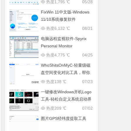
热度1,795 ℃
05/28
FixWin 11中文版-Windows
11/10系统修复软件
热度6,132 ℃
08/21
电脑远程监视软件-Spyrix
Personal Monitor
热度4,775 ℃
04/25
WhoShitsOnMyC-轻量级磁
盘空间变化对比工具，帮你
找出“吃掉”空间的罪魁祸首
热度138 ℃
07/23
一键修改Windows开机Logo
工具-轻松自定义系统启动界
面
热度209 ℃
07/02
图片GPS经纬度提取工具