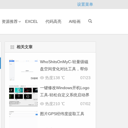
设置菜单
资源推荐
EXCEL
代码高亮
AI绘画
相关文章
WhoShitsOnMyC-轻量级磁
盘空间变化对比工具，帮你
找出“吃掉”空间的罪魁祸首
热度138 ℃
07/23
一键修改Windows开机Logo
工具-轻松自定义系统启动界
面
热度210 ℃
07/02
图片GPS经纬度提取工具