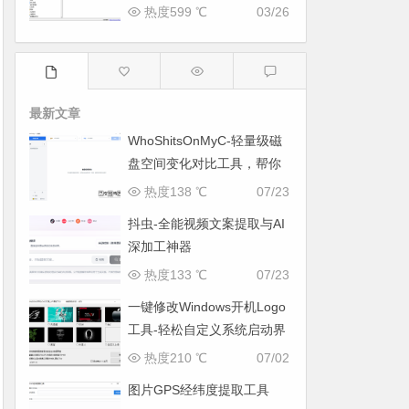
与系统优化工具
热度599 ℃
03/26
最新文章
WhoShitsOnMyC-轻量级磁
盘空间变化对比工具，帮你
找出“吃掉”空间的罪魁祸首
热度138 ℃
07/23
抖虫-全能视频文案提取与AI
深加工神器
热度133 ℃
07/23
一键修改Windows开机Logo
工具-轻松自定义系统启动界
面
热度210 ℃
07/02
图片GPS经纬度提取工具