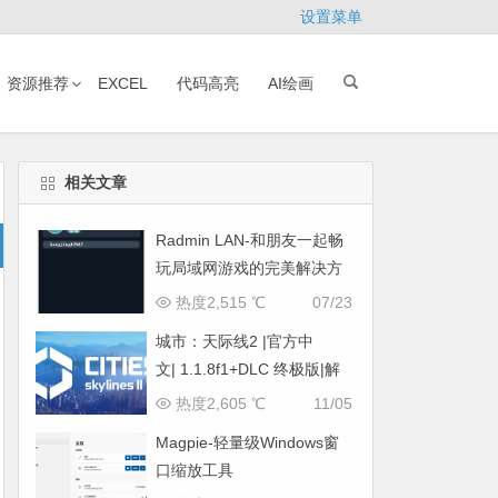
设置菜单
资源推荐
EXCEL
代码高亮
AI绘画
相关文章
Radmin LAN-和朋友一起畅
玩局域网游戏的完美解决方
案
热度2,515 ℃
07/23
城市：天际线2 |官方中
文| 1.1.8f1+DLC 终极版|解
压即撸|
热度2,605 ℃
11/05
Magpie-轻量级Windows窗
口缩放工具