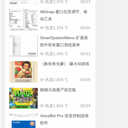
热度2,370 ℃
08/23
AltSnap-窗口任意调节、移
动工具
热度2,204 ℃
06/26
SmartSystemMenu-扩展系
统中所有窗口系统菜单
热度1,490 ℃
06/13
《换你来当爹》-爆火AI游戏
热度2,859 ℃
06/05
植物大战僵尸杂交版
热度1,864 ℃
05/29
VoiceBot Pro-语音控制游戏
软件