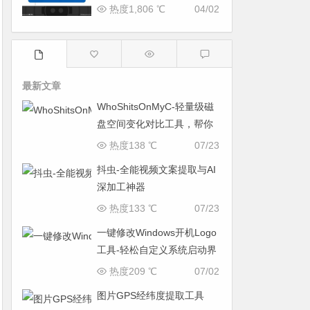
热度1,806 ℃
04/02
最新文章
WhoShitsOnMyC-轻量级磁
盘空间变化对比工具，帮你
找出“吃掉”空间的罪魁祸首
热度138 ℃
07/23
抖虫-全能视频文案提取与AI
深加工神器
热度133 ℃
07/23
一键修改Windows开机Logo
工具-轻松自定义系统启动界
面
热度209 ℃
07/02
图片GPS经纬度提取工具