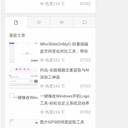
面
热度216 ℃
07/02
最新文章
WhoShitsOnMyC-轻量级磁
盘空间变化对比工具，帮你
找出“吃掉”空间的罪魁祸首
热度151 ℃
07/23
抖虫-全能视频文案提取与AI
深加工神器
热度141 ℃
07/23
一键修改Windows开机Logo
工具-轻松自定义系统启动界
面
热度216 ℃
07/02
图片GPS经纬度提取工具