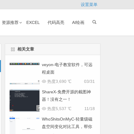
设置菜单
资源推荐
EXCEL
代码高亮
AI绘画
相关文章
veyon-电子教室软件，可远
程桌面
热度3,690 ℃
03/31
ShareX-免费开源的截图神
器！没有之一！
热度5,537 ℃
11/18
WhoShitsOnMyC-轻量级磁
盘空间变化对比工具，帮你