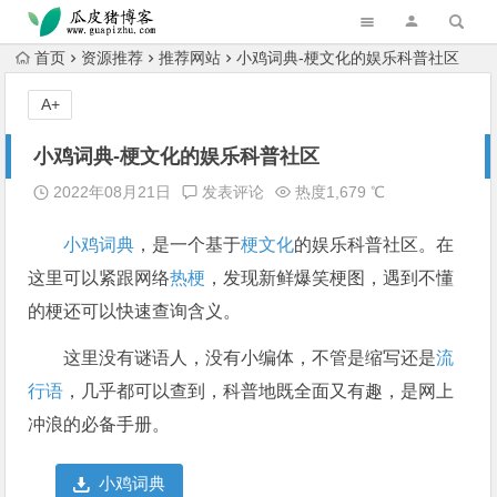
跳转到主内容
首页
资源推荐
推荐网站
小鸡词典-梗文化的娱乐科普社区
A+
小鸡词典-梗文化的娱乐科普社区
2022年08月21日
发表评论
热度1,679 ℃
小鸡词典
，是一个基于
梗文化
的娱乐科普社区。在
这里可以紧跟网络
热梗
，发现新鲜爆笑梗图，遇到不懂
的梗还可以快速查询含义。
这里没有谜语人，没有小编体，不管是缩写还是
流
行语
，几乎都可以查到，科普地既全面又有趣，是网上
冲浪的必备手册。
小鸡词典