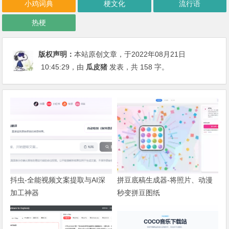
小鸡词典
梗文化
流行语
热梗
版权声明：
本站原创文章，于2022年08月21日
10:45:29
，由
瓜皮猪
发表，共 158 字。
抖虫-全能视频文案提取与AI深
拼豆底稿生成器-将照片、动漫
加工神器
秒变拼豆图纸