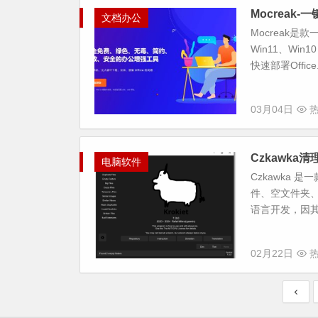
Mocreak
文档办公
Mocreak是
Win11、Wi
快速部署Office.
03月04日
热
Czkawk
电脑软件
Czkawka
件、空文件夹、
语言开发，因其
02月22日
热