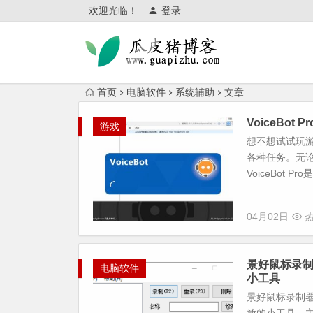
欢迎光临！
登录
首页
电脑软件
系统辅助
文章
VoiceBot
游戏
想不想试试玩
各种任务。无
VoiceBot 
04月02日
热
景好鼠标录制
电脑软件
小工具
景好鼠标录制