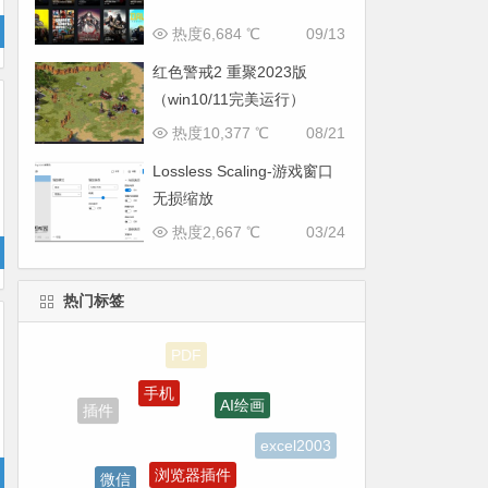
热度6,684 ℃
09/13
红色警戒2 重聚2023版
（win10/11完美运行）
热度10,377 ℃
08/21
Lossless Scaling-游戏窗口
无损缩放
热度2,667 ℃
03/24
热门标签
手机
AI绘画
插件
excel2003
浏览器插件
微信