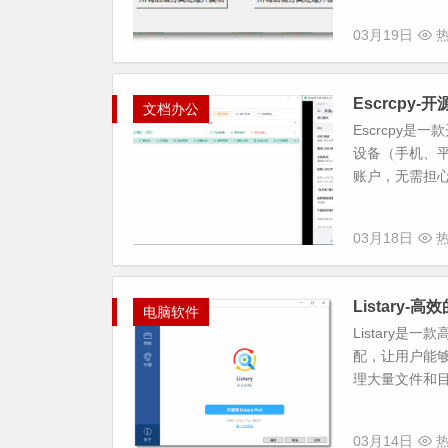
03月19日
热
Escrcpy
文档办公
Escrcpy
设备（手机、平板
账户，无需担心隐
03月18日
热
Listary-
电脑软件
Listary
配，让用户能够
理大量文件和目
03月14日
热