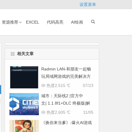
设置菜单
资源推荐
EXCEL
代码高亮
AI绘画
相关文章
Radmin LAN-和朋友一起畅
玩局域网游戏的完美解决方
案
热度2,515 ℃
07/23
城市：天际线2 |官方中
文| 1.1.8f1+DLC 终极版|解
压即撸|
热度2,605 ℃
11/05
《换你来当爹》-爆火AI游戏