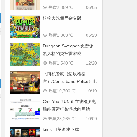
热度2,859 ℃
06/05
植物大战僵尸杂交版
热度1,863 ℃
05/29
Dungeon Sweeper-免费像
素风格的类扫雷游戏
热度1,540 ℃
12/20
《缉私警察（边境检察
官）/Contraband Police》电
脑中文版
热度10,700 ℃
10/19
Can You RUN it-在线检测电
脑能否运行某游戏的网站
热度23,265 ℃
10/09
kims-电脑游戏下载