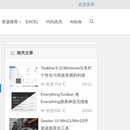
设置菜单
资源推荐
EXCEL
代码高亮
AI绘画
相关文章
TaskbarX-让Windows任务栏
个性化与高效美观的利器
热度754 ℃
10/11
EverythingToolbar-将
Everything搜索神器无缝集
成到系统任务栏
热度666 ℃
10/06
Seelen UI-Win11/Win10开
源桌面美化工具