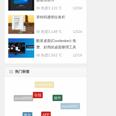
面整理软件
热度3,115 ℃
12/24
草特码透明任务栏
热度3,148 ℃
12/24
酷呆桌面(Coodesker)-免
费、好用的桌面整理工具
热度2,552 ℃
12/19
热门标签
在线
插件
excel2003
excel2007
APP
图片