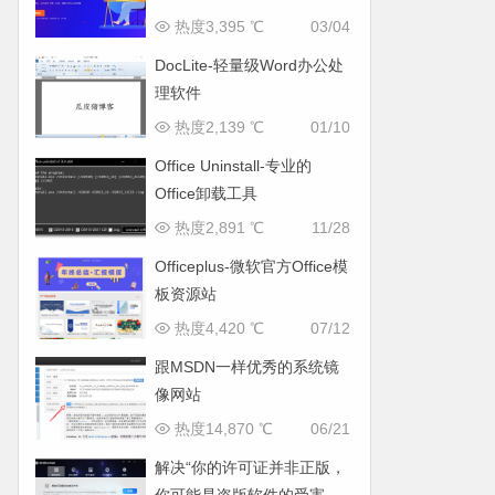
活Office的利器
热度3,395 ℃
03/04
DocLite-轻量级Word办公处
理软件
热度2,139 ℃
01/10
Office Uninstall-专业的
Office卸载工具
热度2,891 ℃
11/28
Officeplus-微软官方Office模
板资源站
热度4,420 ℃
07/12
跟MSDN一样优秀的系统镜
像网站
热度14,870 ℃
06/21
解决“你的许可证并非正版，