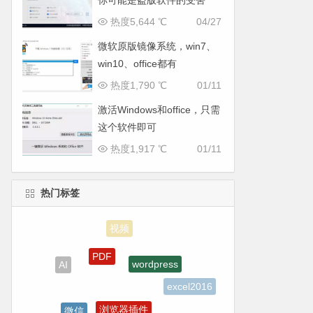
你可能是盗版软件的受害
者，立即通过正版 Office 避
热度5,644 ℃
04/27
兔中断并使文件保持安全”问
微软原版镜像系统，win7、
题
win10、office都有
热度1,790 ℃
01/11
激活Windows和office，只需
这个软件即可
热度1,917 ℃
01/11
热门标签
PDF
wordpress
AI
excel2016
浏览器插件
微信