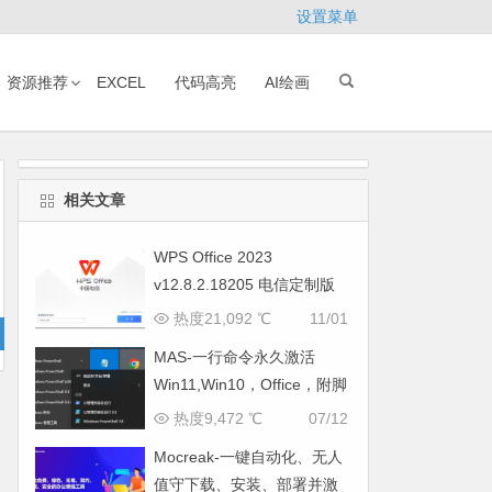
设置菜单
资源推荐
EXCEL
代码高亮
AI绘画
相关文章
WPS Office 2023
v12.8.2.18205 电信定制版
(自带 VBA、无广告)
热度21,092 ℃
11/01
MAS-一行命令永久激活
Win11,Win10，Office，附脚
本下载
热度9,472 ℃
07/12
Mocreak-一键自动化、无人
值守下载、安装、部署并激