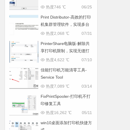
热度746 ℃
06/25
Print Distributor-高效的打印
机集群管理软件，实现多台
打印机同时打印功能
热度2,068 ℃
07/31
PrinterShare电脑版-解除共
享打印机限制，实现无缝打
印
热度4,622 ℃
07/10
佳能打印机万能清零工具-
Service Tool
热度7,089 ℃
03/14
FixPrintSpooler-打印机不打
印修复工具
热度16,262 ℃
05/11
win10桌面添加打印机快捷方