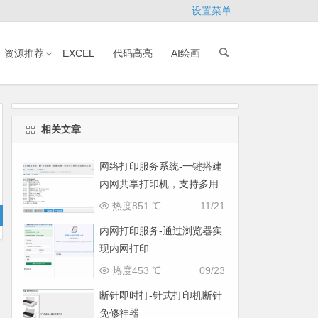
设置菜单
资源推荐
EXCEL
代码高亮
AI绘画
相关文章
网络打印服务系统-一键搭建
内网共享打印机，支持多用
户远程打印
热度851 ℃
11/21
内网打印服务-通过浏览器实
现内网打印
热度453 ℃
09/23
断针即时打-针式打印机断针
免修神器