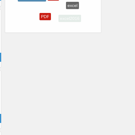
excel
在线
PDF
excel2016
excel2010