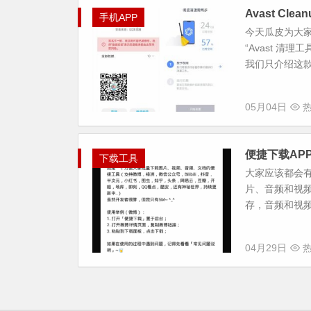
Avast Cl
手机APP
今天瓜皮为大家
“Avast 清
我们只介绍这款
05月04日
热
便捷下载AP
下载工具
大家应该都会
片、音频和视
存，音频和视频
04月29日
热