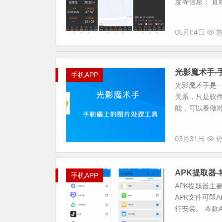
度等信息； 直
05月04日
热
光影魔术手-
手机APP
光影魔术手是
关系，只是软
能，可以看做对
03月31日
热
APK提取器
手机APP
APK提取器主
APK文件可即
行安装。 本款A