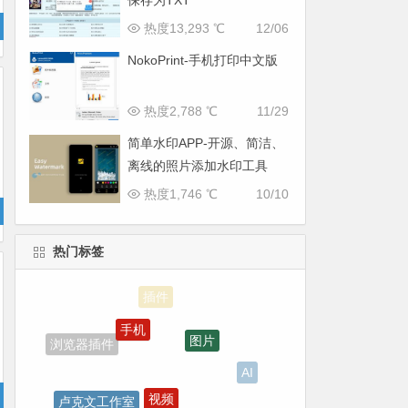
保存为TXT
热度13,293 ℃
12/06
NokoPrint-手机打印中文版
热度2,788 ℃
11/29
简单水印APP-开源、简洁、
离线的照片添加水印工具
热度1,746 ℃
10/10
热门标签
手机
图片
浏览器插件
AI
视频
卢克文工作室