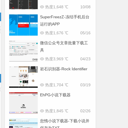
热度1,648 ℃
10/08
SuperFreezZ-冻结手机后台
运行的APP
热度1,676 ℃
05/16
微信公众号文章批量下载工
具
热度3,969 ℃
04/23
岩石识别器-Rock Identifier
热度1,704 ℃
03/19
EhPG小说下载器
热度1,845 ℃
02/26
怠惰小说下载器-下载小说并