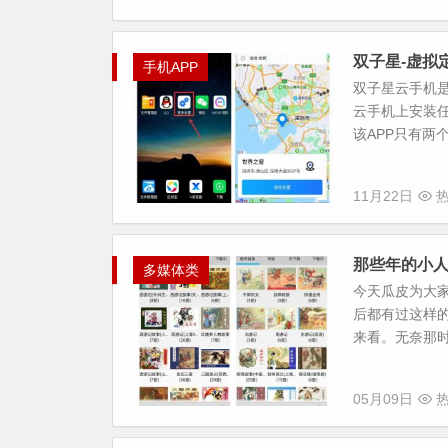
双子星-虚拟
手机APP
双子星云手机
云手机上安装任
该APP只有两
11月22日
热
那些年的小人
多媒体类
今天瓜皮为大家
后都有过这样
来看。无奈那时
05月09日
热