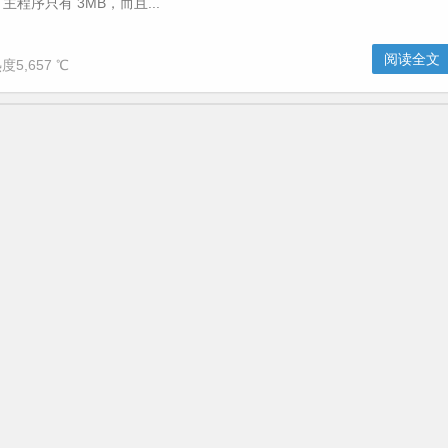
程序只有 3MB，而且...
阅读全文
度5,657 ℃