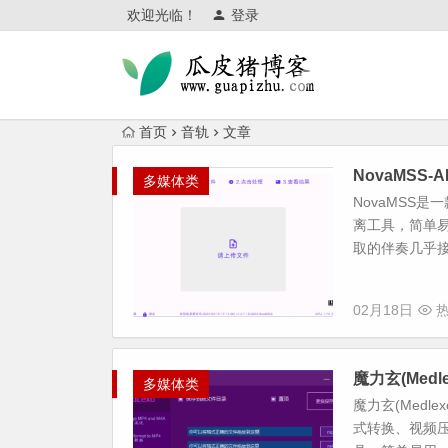
欢迎光临！
登录
首页
音轨
文章
NovaMS
多媒体类
NovaMSS
离工具，简单易
取的伴奏几乎接
02月18日
热
魔力玄(Med
多媒体类
魔力玄(Med
式转换、视频压