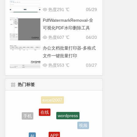
热度291 ℃
05/29
PdfWatermarkRemoval-全
可视化PDF水印删除工具
热度607 ℃
04/20
办公文档批量打印器-多格式
文件一键批量打印
热度553 ℃
03/27
热门标签
在线
wordpress
手机
视频
APP
AI