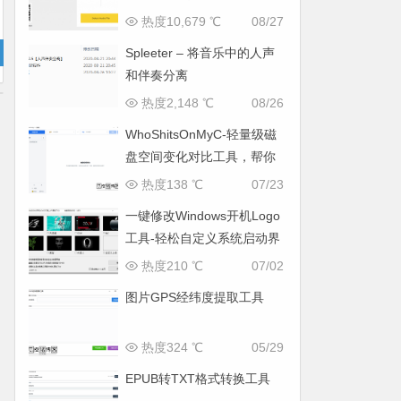
热度10,679 ℃
08/27
Spleeter – 将音乐中的人声
和伴奏分离
热度2,148 ℃
08/26
WhoShitsOnMyC-轻量级磁
盘空间变化对比工具，帮你
找出“吃掉”空间的罪魁祸首
热度138 ℃
07/23
一键修改Windows开机Logo
工具-轻松自定义系统启动界
面
热度210 ℃
07/02
图片GPS经纬度提取工具
热度324 ℃
05/29
EPUB转TXT格式转换工具