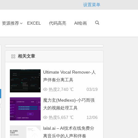
设置菜单
资源推荐
EXCEL
代码高亮
AI绘画
相关文章
Ultimate Vocal Remover-人
声伴奏分离工具
热度2,740 ℃
03/19
魔力玄(Medlexo)-小巧而强
大的视频处理工具
热度5,657 ℃
12/06
lalal.ai – AI技术在线免费分
离音乐中的人声和伴奏