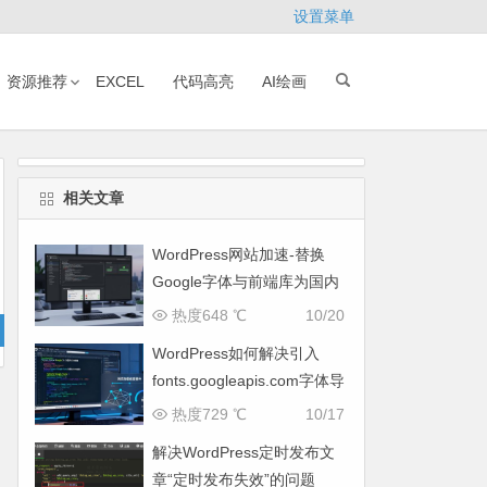
设置菜单
资源推荐
EXCEL
代码高亮
AI绘画
相关文章
WordPress网站加速-替换
Google字体与前端库为国内
CDN镜像
热度648 ℃
10/20
WordPress如何解决引入
fonts.googleapis.com字体导
致网页响应缓慢问题
热度729 ℃
10/17
解决WordPress定时发布文
章“定时发布失效”的问题