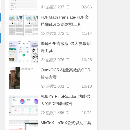
热度2,237 ℃
02/06
PDFMathTranslate-PDF文
档翻译及双语对照工具
热度2,872 ℃
11/14
瞬译APP高级版-强大屏幕翻
译工具
热度3,976 ℃
10/28
OnnxOCR-轻量高效的OCR
解决方案
热度2,001 ℃
10/18
ABBYY FineReader-功能强
大的PDF编辑软件
热度1,886 ℃
10/11
MixTeX-LaTeX公式识别工具