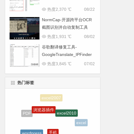
热度2,370 ℃
08/22
NormCap-开源跨平台OCR
截图识别并自动复制工具
热度1,931 ℃
08/02
谷歌翻译修复工具-
GoogleTranslate_IPFinder
热度3,845 ℃
07/02
热门标签
浏览器插件
excel2010
PDF
excel
手机
wordpress