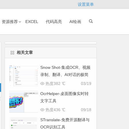
设置菜单
资源推荐
EXCEL
代码高亮
AI绘画
相关文章
Snow Shot-集成OCR、视频
录制、翻译、AI对话的极简
截图利器
热度382 ℃
03/19
OcrHelper-桌面图像实时转
文字工具
热度436 ℃
09/18
STranslate-免费开源翻译与
OCR识别工具