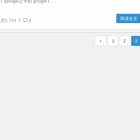
ogle之手的 google t...
阅读全文
度5,744 ℃
2
1
2
3