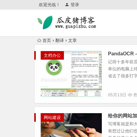
欢迎光临！
登录
首页
翻译
文章
PandaOC
文档办公
记得十多年前
单位的电脑上
省去了很多打字
05月13日
热
给你的网站
网站建设
写博客就是和
有想过让他们