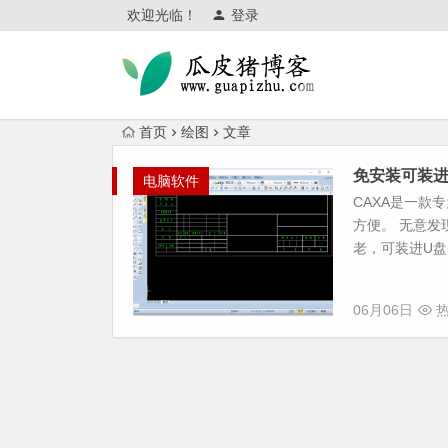
欢迎光临！
登录
首页
绘图
文章
免安装可装进
电脑软件
CAXA是一款
方便。 无意发
老，可装进U盘
06月06日
热