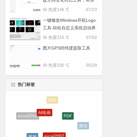
盘空间变化对比工具，帮你
找出“吃掉”空间的罪魁祸首
热度146 ℃
07/23
一键修改Windows开机Logo
工具-轻松自定义系统启动界
面
热度215 ℃
07/02
图片GPS经纬度提取工具
热度330 ℃
05/29
热门标签
AI绘画
PDF
excel2016
微信
excel2007
视频