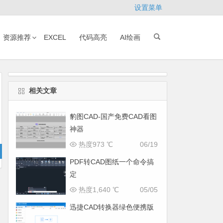
设置菜单
资源推荐
EXCEL
代码高亮
AI绘画
相关文章
豹图CAD-国产免费CAD看图
神器
热度973 ℃
06/19
PDF转CAD图纸一个命令搞
定
热度1,640 ℃
05/05
迅捷CAD转换器绿色便携版