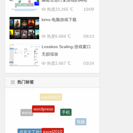
脑能否运行某游戏的网站
热度23,265 ℃
10/09
kims-电脑游戏下载
热度6,684 ℃
09/13
Lossless Scaling-游戏窗口
无损缩放
热度2,667 ℃
03/24
热门标签
wordpress
手机
excel
视频
excel2010
卢克文工作室