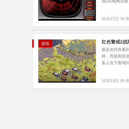
戒2在线网页版 
09月27日
热
红色警戒2战
游戏
最近在抖音看
种，而是和其
多人在下面询问
10月19日
热