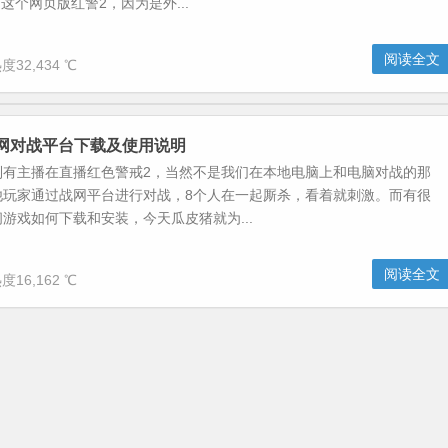
这个网页版红警2，因为是外...
阅读全文
度32,434 ℃
网对战平台下载及使用说明
到有主播在直播红色警戒2，当然不是我们在本地电脑上和电脑对战的那
他玩家通过战网平台进行对战，8个人在一起厮杀，看着就刺激。而有很
游戏如何下载和安装，今天瓜皮猪就为...
阅读全文
度16,162 ℃