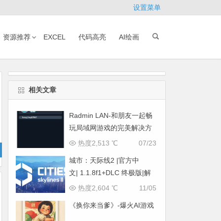
设置菜单
资源推荐
EXCEL
代码高亮
AI绘画
相关文章
Radmin LAN-和朋友一起畅
玩局域网游戏的完美解决方
案
热度2,513 ℃
07/23
城市：天际线2 |官方中
文| 1.1.8f1+DLC 终极版|解
压即撸|
热度2,604 ℃
11/05
《换你来当爹》-爆火AI游戏