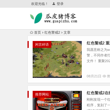
欢迎光临！
登录
首页
红色警戒2
文章
红色警戒2 重
闲言碎语
我愿意称之为w
警，不同作者打
文件！ 重聚20
08月21日
热
红色警戒2在
推荐网站
刚刚发现一个红
程序，复刻了一