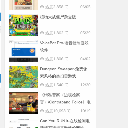
热度2,858 ℃
06/05
植物大战僵尸杂交版
热度1,862 ℃
05/29
VoiceBot Pro-语音控制游戏
软件
热度1,806 ℃
04/02
Dungeon Sweeper-免费像
素风格的类扫雷游戏
热度1,540 ℃
12/20
《缉私警察（边境检察
官）/Contraband Police》电
脑中文版
热度10,698 ℃
10/19
Can You RUN it-在线检测电