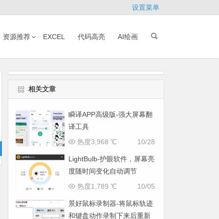
设置菜单
资源推荐
EXCEL
代码高亮
AI绘画
相关文章
瞬译APP高级版-强大屏幕翻
译工具
热度3,968 ℃
10/28
LightBulb-护眼软件，屏幕亮
度随时间变化自动调节
热度1,789 ℃
10/05
景好鼠标录制器-将鼠标轨迹
和键盘动作录制下来后重新