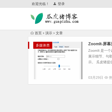
欢迎光临！
登录
首页
演示
文章
ZoomIt-屏
多媒体类
ZoomIt 
展示细节、勾
示。 瓜皮猪提
03月29日
热