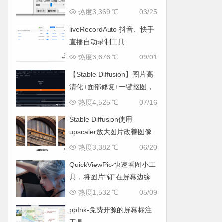
（可循环）播放的小工具
热度3,369 ℃
03/25
liveRecordAuto-抖音、快手
直播自动录制工具
热度3,676 ℃
09/01
【Stable Diffusion】图片高
清化+面部修复+一键抠图，
一些你不知道的事儿
热度4,525 ℃
07/16
Stable Diffusion使用
upscaler放大图片改善图像
细节
热度3,382 ℃
06/20
QuickViewPic-快速看图小工
具，将图片“钉”在屏幕边缘
热度1,532 ℃
05/09
ppInk-免费开源的屏幕标注