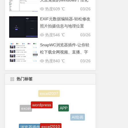
大且免费的Windows个性化
与系统优化工具
热度609 ℃
03/26
EXIF元数据编辑器-轻松修改
照片拍摄信息与地理位置
热度546 ℃
03/26
SnapWC浏览器插件-让你轻
松下载全网视频、直播、字
幕与图片
热度840 ℃
03/26
热门标签
wordpress
APP
excel
AI绘画
excel2010
浏览器插件