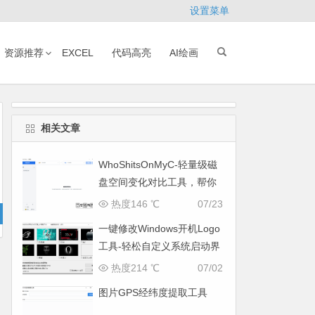
设置菜单
资源推荐
EXCEL
代码高亮
AI绘画
相关文章
WhoShitsOnMyC-轻量级磁
盘空间变化对比工具，帮你
找出“吃掉”空间的罪魁祸首
热度146 ℃
07/23
一键修改Windows开机Logo
工具-轻松自定义系统启动界
面
热度214 ℃
07/02
图片GPS经纬度提取工具