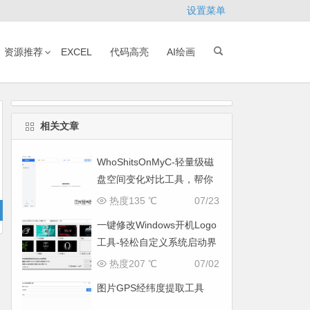
设置菜单
资源推荐
EXCEL
代码高亮
AI绘画
相关文章
WhoShitsOnMyC-轻量级磁
盘空间变化对比工具，帮你
找出“吃掉”空间的罪魁祸首
热度135 ℃
07/23
一键修改Windows开机Logo
工具-轻松自定义系统启动界
面
热度207 ℃
07/02
图片GPS经纬度提取工具