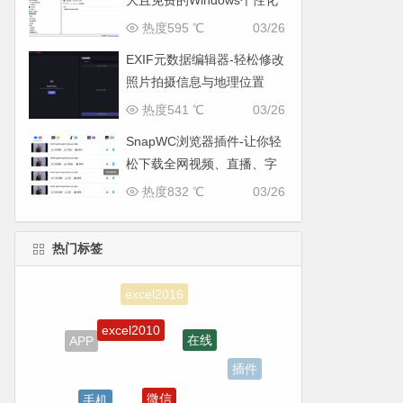
大且免费的Windows个性化
与系统优化工具
热度595 ℃
03/26
EXIF元数据编辑器-轻松修改
照片拍摄信息与地理位置
热度541 ℃
03/26
SnapWC浏览器插件-让你轻
松下载全网视频、直播、字
幕与图片
热度832 ℃
03/26
热门标签
excel2010
在线
APP
插件
微信
手机