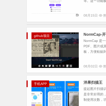
等。这一功能极
08月15日
热
NormCa
github项目
NormCap
PDF、图片
板，方便粘贴到
08月02日
热
洋果扫描王
手机APP
提起图片扫描识
是非常好用的
制使用次数，功