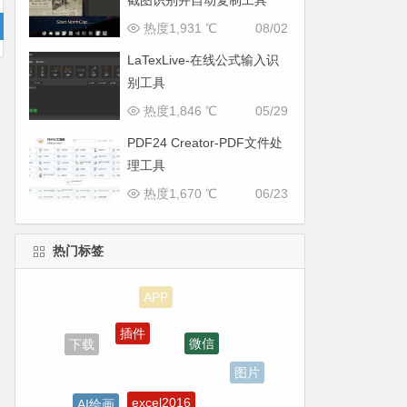
截图识别并自动复制工具
热度1,931 ℃
08/02
LaTexLive-在线公式输入识
别工具
热度1,846 ℃
05/29
PDF24 Creator-PDF文件处
理工具
热度1,670 ℃
06/23
热门标签
插件
微信
下载
图片
excel2016
AI绘画