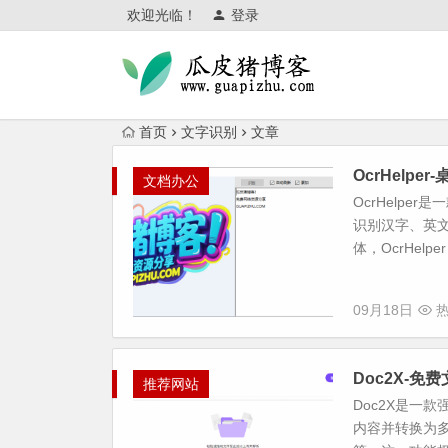
欢迎光临！
登录
首页
文字识别
文章
OcrHelp
文档办公
OcrHelpe
识别汉字、英
体，OcrHelpe
09月18日
热
Doc2X-
推荐网站
Doc2X是一
内容并转换为多种