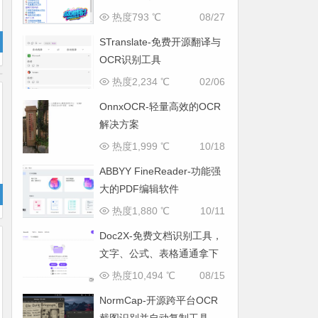
热度793 ℃
08/27
STranslate-免费开源翻译与
OCR识别工具
热度2,234 ℃
02/06
OnnxOCR-轻量高效的OCR
解决方案
热度1,999 ℃
10/18
ABBYY FineReader-功能强
大的PDF编辑软件
热度1,880 ℃
10/11
Doc2X-免费文档识别工具，
文字、公式、表格通通拿下
热度10,494 ℃
08/15
NormCap-开源跨平台OCR