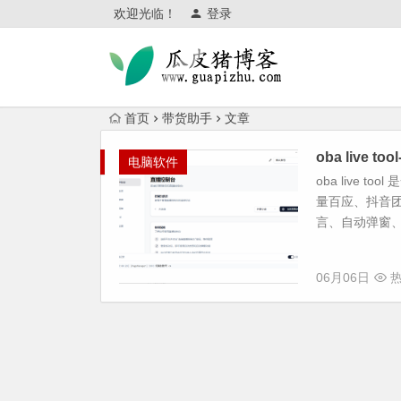
欢迎光临！
登录
首页
带货助手
文章
oba live 
电脑软件
oba live
量百应、抖音团
言、自动弹窗、A
06月06日
热