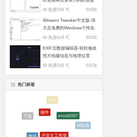
松去除网页多余代码的便捷
工具
热度534 ℃
03/26
Winaero Tweaker中文版-强
大且免费的Windows个性化
与系统优化工具
热度619 ℃
03/26
EXIF元数据编辑器-轻松修改
照片拍摄信息与地理位置
热度550 ℃
03/26
热门标签
插件
excel2007
下载
AI绘画
卢克文工作室
微信