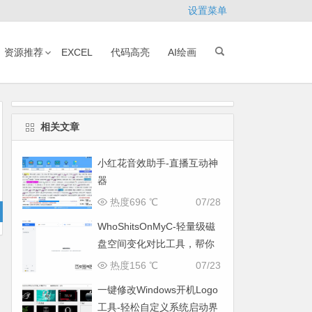
设置菜单
资源推荐
EXCEL
代码高亮
AI绘画
相关文章
小红花音效助手-直播互动神
器
热度696 ℃
07/28
WhoShitsOnMyC-轻量级磁
盘空间变化对比工具，帮你
找出“吃掉”空间的罪魁祸首
热度156 ℃
07/23
一键修改Windows开机Logo
工具-轻松自定义系统启动界