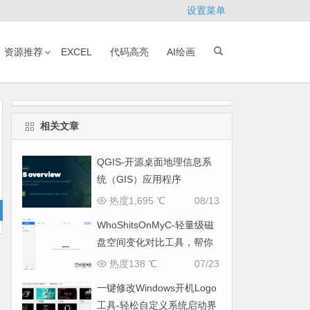
设置菜单
资源推荐
EXCEL
代码高亮
AI绘画
相关文章
QGIS-开源桌面地理信息系
统（GIS）应用程序
热度1,695 ℃
08/13
WhoShitsOnMyC-轻量级磁
盘空间变化对比工具，帮你
找出“吃掉”空间的罪魁祸首
热度138 ℃
07/23
一键修改Windows开机Logo
工具-轻松自定义系统启动界