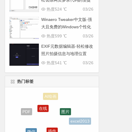
松去除网页多余代码的便捷
工具
热度524 ℃
03/26
Winaero Tweaker中文版-强
大且免费的Windows个性化
与系统优化工具
热度599 ℃
03/26
EXIF元数据编辑器-轻松修改
照片拍摄信息与地理位置
热度541 ℃
03/26
热门标签
在线
图片
PDF
excel2013
插件
微信