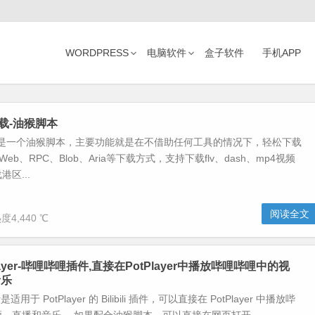
WORDPRESS
电脑软件
盒子软件
手机APP
频下载-油猴脚本
i视频下载是一个油猴脚本，主要功能就是在不借助任何工具的情况下，轻松下载
eb、RPC、Blob、Aria等下载方式，支持下载flv、dash、mp4视频
区...
阅读全文
度4,440 ℃
PotPlayer-哔哩哔哩插件,直接在PotPlayer中播放哔哩哔哩中的视
音乐
layer是适用于 PotPlayer 的 Bilibili 插件，可以直接在 PotPlayer 中播放哔