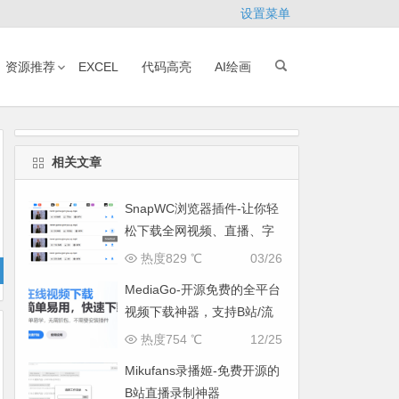
设置菜单
资源推荐
EXCEL
代码高亮
AI绘画
相关文章
SnapWC浏览器插件-让你轻
松下载全网视频、直播、字
幕与图片
热度829 ℃
03/26
MediaGo-开源免费的全平台
视频下载神器，支持B站/流
媒体
热度754 ℃
12/25
Mikufans录播姬-免费开源的
B站直播录制神器