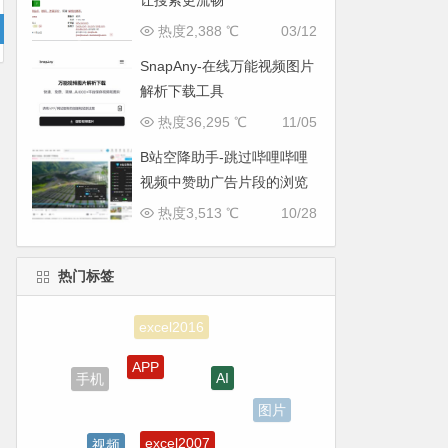
让搜索更流畅
热度2,388 ℃
03/12
SnapAny-在线万能视频图片
解析下载工具
热度36,295 ℃
11/05
B站空降助手-跳过哔哩哔哩
视频中赞助广告片段的浏览
器插件
热度3,513 ℃
10/28
热门标签
APP
AI
手机
图片
excel2007
视频