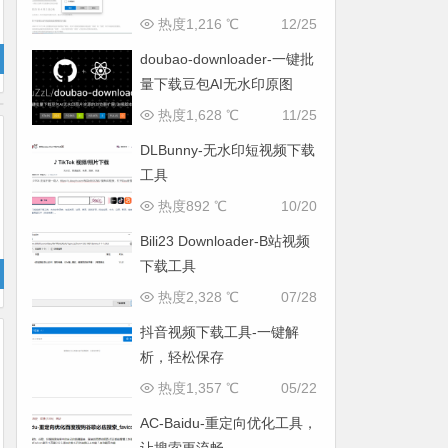
热度1,216 ℃
12/25
doubao-downloader-一键批
量下载豆包AI无水印原图
热度1,628 ℃
11/25
DLBunny-无水印短视频下载
工具
热度892 ℃
10/20
Bili23 Downloader-B站视频
下载工具
热度2,328 ℃
07/28
抖音视频下载工具-一键解
析，轻松保存
热度1,357 ℃
05/22
AC-Baidu-重定向优化工具，