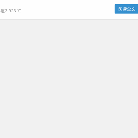
阅读全文
度3,923 ℃