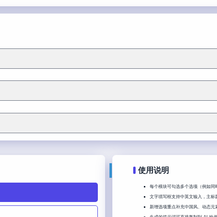
使用说明
每个模块可勾选多个选项（例如同
文字填写框支持中英文输入，主标题
新增选项重点补充中国风、动态元
生成的提示词可直接复制到 AI 绘画工具（