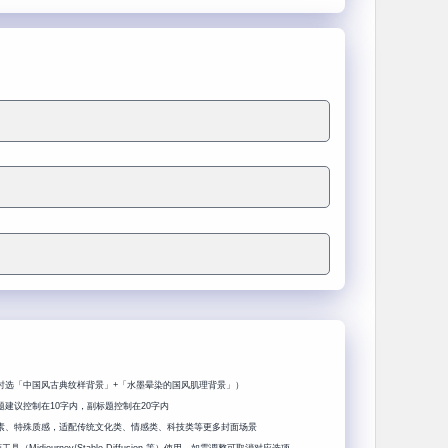
时选「中国风古典纹样背景」+「水墨晕染的国风肌理背景」）
建议控制在10字内，副标题控制在20字内
素、特殊质感，适配传统文化类、情感类、科技类等更多封面场景
Midjourney/Stable Diffusion 等）使用，如需调整可取消对应选项