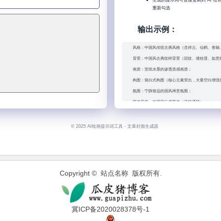
重新勾选
输出示例：
风格：中国风传统古典风格（含祥云、仙鹤、卷轴
背景：中国风古典纹样背景（回纹、缠枝莲、如意
画质：宣纸水墨的渗透质感画质；
构图：留白式构图（核心元素突出，大量空白增强
氛围：宁静致远的国风禅意氛围；
字体风格：中国风行书字体（流畅洒脱）；
文字材质：鎏金质感（文字带金箔光泽，边缘鎏金
颜色方案：中国风经典配色（朱红 + 明黄 + 石青
© 2025 AI绘画提示词工具 - 文章封面生成器
视觉特效：中国风粒子特效（墨点、花瓣、仙鹤粒
尺寸比例：3:4（竖版：书籍封面 / 杂志内页）；
主标题：国风文化传承；
副标题：笔墨书香・经典永续
Copyright © 站点名称 版权所有.
冀ICP备2020028378号-1