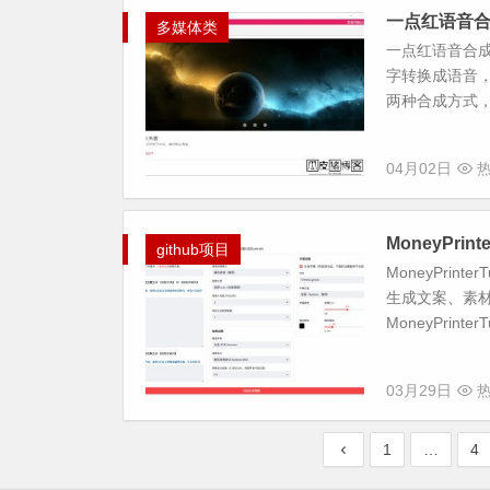
一点红语音合成
多媒体类
一点红语音合成
字转换成语音，无
两种合成方式，
04月02日
热
MoneyPri
github项目
MoneyPri
生成文案、素材
MoneyPrinter
03月29日
热
1
…
4