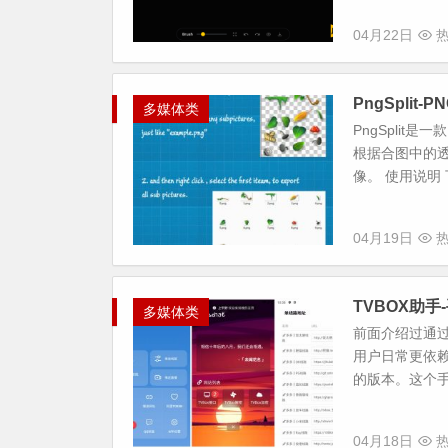
04月22日
热
PngSplit
多媒体类
PngSpli
根据合图中的透
像。 使用说明 下载
04月19日
热
TVBOX助
多媒体类
前面介绍过通过
用户日常更依
的版本。这个手
04月18日
热