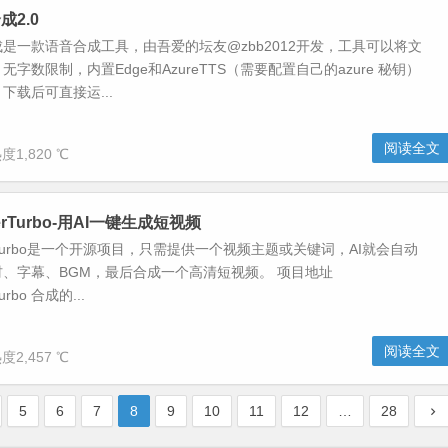
2.0
是一款语音合成工具，由吾爱的坛友@zbb2012开发，工具可以将文
字数限制，内置Edge和AzureTTS（需要配置自己的azure 秘钥）
下载后可直接运...
阅读全文
度1,820 ℃
nterTurbo-用AI一键生成短视频
nterTurbo是一个开源项目，只需提供一个视频主题或关键词，AI就会自动
、字幕、BGM，最后合成一个高清短视频。 项目地址
Turbo 合成的...
阅读全文
度2,457 ℃
5
6
7
8
9
10
11
12
…
28