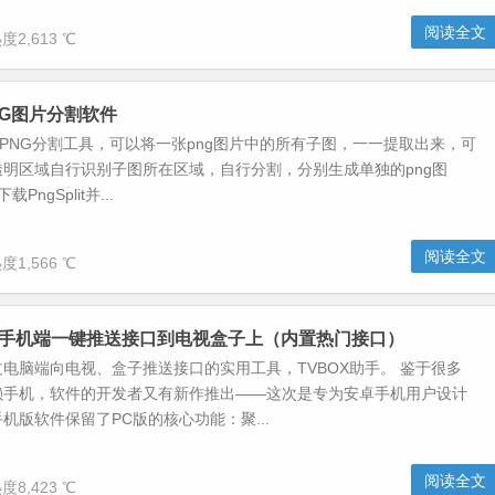
阅读全文
度2,613 ℃
-PNG图片分割软件
t是一款PNG分割工具，可以将一张png图片中的所有子图，一一提取出来，可
明区域自行识别子图所在区域，自行分割，分别生成单独的png图
PngSplit并...
阅读全文
度1,566 ℃
手-手机端一键推送接口到电视盒子上（内置热门接口）
电脑端向电视、盒子推送接口的实用工具，TVBOX助手。 鉴于很多
赖手机，软件的开发者又有新作推出——这次是专为安卓手机用户设计
机版软件保留了PC版的核心功能：聚...
阅读全文
度8,423 ℃