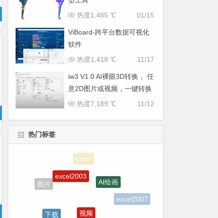
型工具
热度1,485 ℃
01/15
ViBoard-跨平台数据可视化
软件
热度1,418 ℃
11/17
iw3 V1.0 AI裸眼3D转换， 任
意2D图片或视频，一键转换
为3D，支持VR观看
热度7,189 ℃
11/12
热门标签
excel2003
AI绘画
图片
excel2007
视频
下载
APP