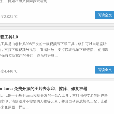
性。例如相册支持同步云端删...
阅读全文
度2,021 ℃
载工具1.0
工具是由@长风998开发的一款视频号下载工具，软件可以自动监听
频，支持下载视频号视频、直播回放，支持获取视频下载链接。 使用教
需要保持监听状态的开启，然后打开微...
阅读全文
度4,446 ℃
eaner lama-免费开源的图片去水印、擦除、修复神器
aner lama是一个基于lama模型开发的一款AI工具，主打用AI技术帮用户快
的水印，清除图片不需要的人物等元素，并且自动完成颜色匹配，让处
来像原图一样自...