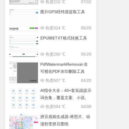
面
热度210 ℃
07/02
图片GPS经纬度提取工具
热度324 ℃
05/29
EPUB转TXT格式转换工具
热度290 ℃
05/29
PdfWatermarkRemoval-全
可视化PDF水印删除工具
热度607 ℃
04/20
AI指令大全：40+套实战提示
词合集，覆盖文案、小说、
运营全场景
热度584 ℃
04/08
拼豆底稿生成器-将照片、动
漫秒变拼豆图纸