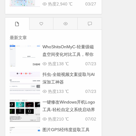
热度2,940 ℃
03/27
最新文章
WhoShitsOnMyC-轻量级磁
盘空间变化对比工具，帮你
找出“吃掉”空间的罪魁祸首
热度138 ℃
07/23
抖虫-全能视频文案提取与AI
深加工神器
热度133 ℃
07/23
一键修改Windows开机Logo
工具-轻松自定义系统启动界
面
热度210 ℃
07/02
图片GPS经纬度提取工具