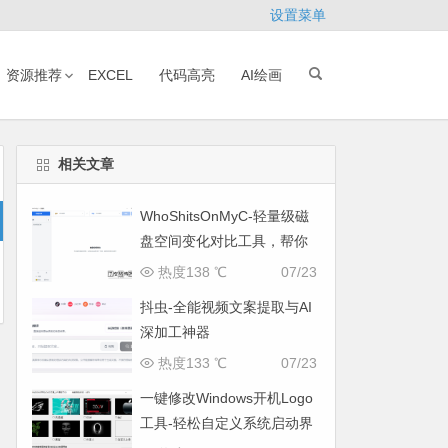
设置菜单
资源推荐
EXCEL
代码高亮
AI绘画
相关文章
WhoShitsOnMyC-轻量级磁
盘空间变化对比工具，帮你
找出“吃掉”空间的罪魁祸首
热度138 ℃
07/23
抖虫-全能视频文案提取与AI
深加工神器
热度133 ℃
07/23
一键修改Windows开机Logo
工具-轻松自定义系统启动界