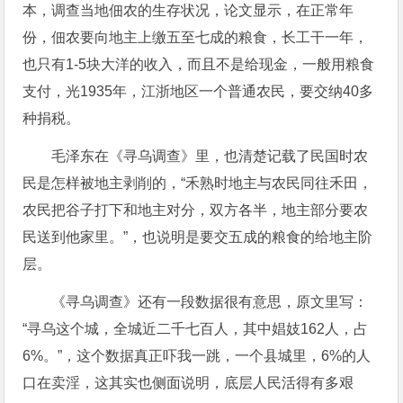
本，调查当地佃农的生存状况，论文显示，在正常年
份，佃农要向地主上缴五至七成的粮食，长工干一年，
也只有1-5块大洋的收入，而且不是给现金，一般用粮食
支付，光1935年，江浙地区一个普通农民，要交纳40多
种捐税。
毛泽东在《寻乌调查》里，也清楚记载了民国时农
民是怎样被地主剥削的，“禾熟时地主与农民同往禾田，
农民把谷子打下和地主对分，双方各半，地主部分要农
民送到他家里。”，也说明是要交五成的粮食的给地主阶
层。
《寻乌调查》还有一段数据很有意思，原文里写：
“寻乌这个城，全城近二千七百人，其中娼妓162人，占
6%。”，这个数据真正吓我一跳，一个县城里，6%的人
口在卖淫，这其实也侧面说明，底层人民活得有多艰