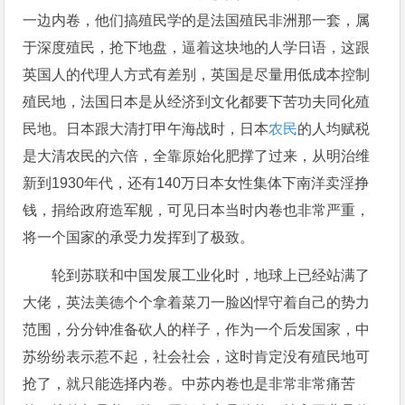
一边内卷，他们搞殖民学的是法国殖民非洲那一套，属
于深度殖民，抢下地盘，逼着这块地的人学日语，这跟
英国人的代理人方式有差别，英国是尽量用低成本控制
殖民地，法国日本是从经济到文化都要下苦功夫同化殖
民地。日本跟大清打甲午海战时，日本
农民
的人均赋税
是大清农民的六倍，全靠原始化肥撑了过来，从明治维
新到1930年代，还有140万日本女性集体下南洋卖淫挣
钱，捐给政府造军舰，可见日本当时内卷也非常严重，
将一个国家的承受力发挥到了极致。
轮到苏联和中国发展工业化时，地球上已经站满了
大佬，英法美德个个拿着菜刀一脸凶悍守着自己的势力
范围，分分钟准备砍人的样子，作为一个后发国家，中
苏纷纷表示惹不起，社会社会，这时肯定没有殖民地可
抢了，就只能选择内卷。中苏内卷也是非常非常痛苦