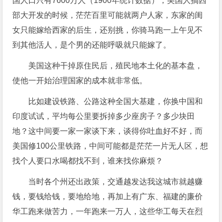
国人口只有7600万人（1900年统计数据），美国人搞西
部大开发的时候，茫茫百里可能就两户人家，东家的闺
女只能嫁给西家的后生，还别挑，你骑马跑一上午见不
到其他活人，是个男的还能呼吸就只能嫁了。
美国这种干掉原住民后，殖民地本土化的基本盘，
使他一开始治理国家的成本就非常低。
比如建设铁路、公路这种全国大基建，你换中国和
印度试试，平均每公里要拆掉多少座房子？多少块田
地？这中间要一家一家谈下来，谈得你吐血好不好，而
美国修100公里铁路，中间可能都是茫茫一片无人区，想
找个人要口水喝都找不到，谁来找你麻烦？
当时各个州还出政策，交通越发达我这城市就越赚
钱，要钱给钱，要地给地，再加上有广东、福建的廉价
华工跑来做苦力，一年跑来一万人，这些华工每天在烈